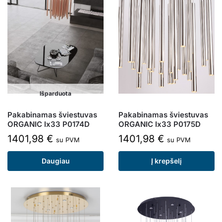
Išparduota
Pakabinamas šviestuvas
Pakabinamas šviestuvas
ORGANIC Ix33 P0174D
ORGANIC Ix33 P0175D
1401,98
€
1401,98
€
su PVM
su PVM
Daugiau
Į krepšelį