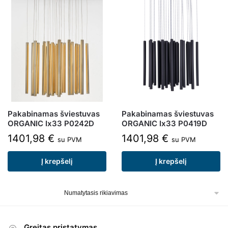
Pakabinamas šviestuvas
Pakabinamas šviestuvas
ORGANIC Ix33 P0242D
ORGANIC Ix33 P0419D
1401,98
€
1401,98
€
su PVM
su PVM
Į krepšelį
Į krepšelį
Greitas pristatymas