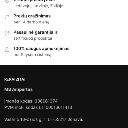
Lietuvoje, Latvijoje, Estijoje
Prekių grąžinimas
per 14 darbo dienų
Pasaulinė garantija ir
sertifikuoti produktai
100% saugus apmokėjimas
per Paysera sistemą
REKVIZITAI
MB Ampertas
Įmonės kodas: 306661374
PVM mok. kodas LT100016611418
Vasario 16-osios g. 1, LT-55217 Jonava.