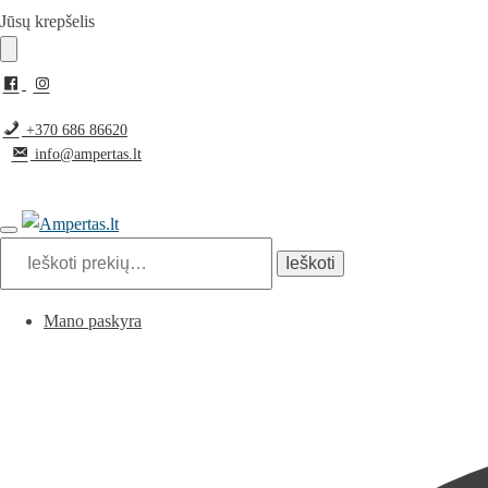
Pereiti
Pereiti
Jūsų krepšelis
prie
prie
navigacijos
turinio
+370 686 86620
info@ampertas.lt
Ieškoti:
Ieškoti
Mano paskyra