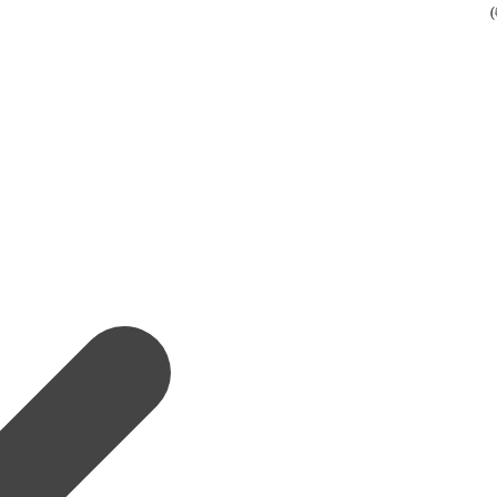
(
(
(