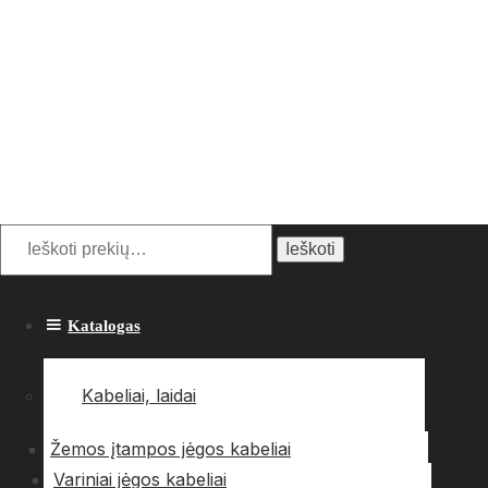
Ieškoti:
Ieškoti
Katalogas
Kabeliai, laidai
Žemos įtampos jėgos kabeliai
Variniai jėgos kabeliai