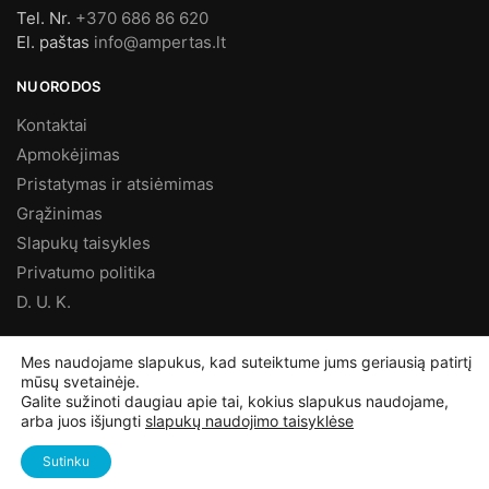
Tel. Nr.
+370 686 86 620
El. paštas
info@ampertas.lt
NUORODOS
Kontaktai
Apmokėjimas
Pristatymas ir atsiėmimas
Grąžinimas
Slapukų taisykles
Privatumo politika
D. U. K.
MES FACEBOOK’E
Mes naudojame slapukus, kad suteiktume jums geriausią patirtį
mūsų svetainėje.
Galite sužinoti daugiau apie tai, kokius slapukus naudojame,
arba juos išjungti
slapukų naudojimo taisyklėse
©
Ampertas.lt
2025, Visos teisės saugomos
Sutinku