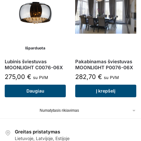
Išparduota
Lubinis šviestuvas
Pakabinamas šviestuvas
MOONLIGHT C0076-06X
MOONLIGHT P0076-06X
275,00
€
282,70
€
su PVM
su PVM
Daugiau
Į krepšelį
Greitas pristatymas
Lietuvoje, Latvijoje, Estijoje