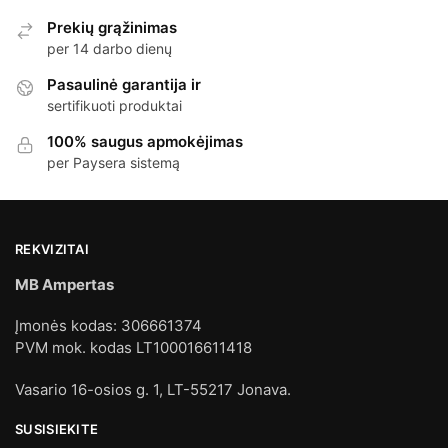
Prekių grąžinimas
per 14 darbo dienų
Pasaulinė garantija ir
sertifikuoti produktai
100% saugus apmokėjimas
per Paysera sistemą
REKVIZITAI
MB Ampertas
Įmonės kodas: 306661374
PVM mok. kodas LT100016611418
Vasario 16-osios g. 1, LT-55217 Jonava.
SUSISIEKITE