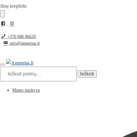
Pereiti
Pereiti
Jūsų krepšelis
prie
prie
navigacijos
turinio
+370 686 86620
info@ampertas.lt
Ieškoti:
Ieškoti
Mano paskyra