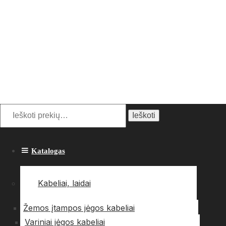
Ieškoti:
Ieškoti
Katalogas
Kabeliai, laidai
Žemos įtampos jėgos kabeliai
Variniai jėgos kabeliai