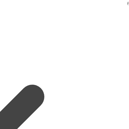
(
(
(