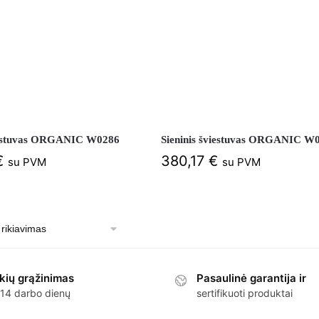
viestuvas ORGANIC W0286
Sieninis šviestuvas ORGANIC W
€
380,17
€
su PVM
su PVM
kių grąžinimas
Pasaulinė garantija ir
 14 darbo dienų
sertifikuoti produktai