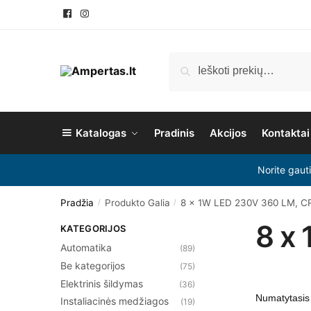
Ieškoti
Katalogas
Pradinis
Akcijos
Kontaktai
Norite gaut
Pradžia
Produkto Galia
8 x 1W LED 230V 360 LM, C
/
/
8 x
KATEGORIJOS
Automatika
(89)
Be kategorijos
(75)
Elektrinis šildymas
(36)
Instaliacinės medžiagos
(19)