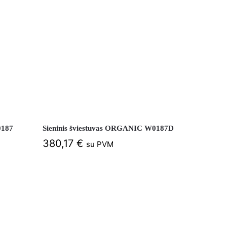
0187
Sieninis šviestuvas ORGANIC W0187D
380,17
€
su PVM