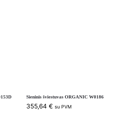
0153D
Sieninis šviestuvas ORGANIC W0186
355,64
€
su PVM