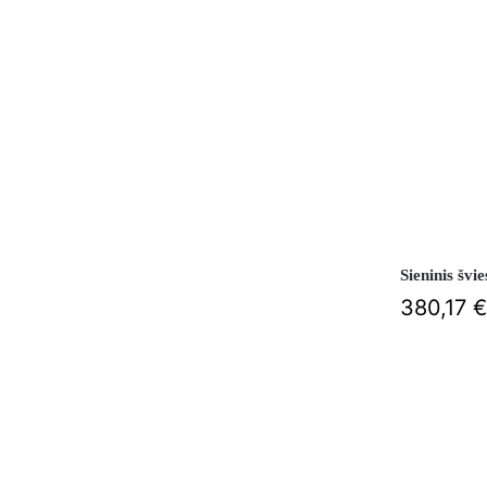
Sieninis š
380,17
€