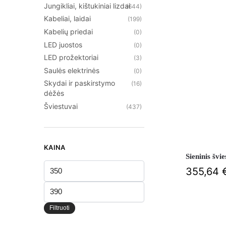
Jungikliai, kištukiniai lizdai
(644)
Kabeliai, laidai
(199)
Kabelių priedai
(0)
LED juostos
(0)
LED prožektoriai
(3)
Saulės elektrinės
(0)
Skydai ir paskirstymo
(16)
dėžės
Šviestuvai
(437)
KAINA
Sieninis š
355,64
Filtruoti