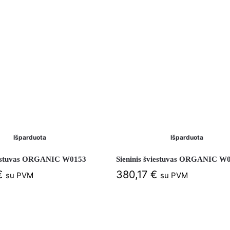
Išparduota
Išparduota
viestuvas ORGANIC W0153
Sieninis šviestuvas ORGANIC W
€
380,17
€
su PVM
su PVM