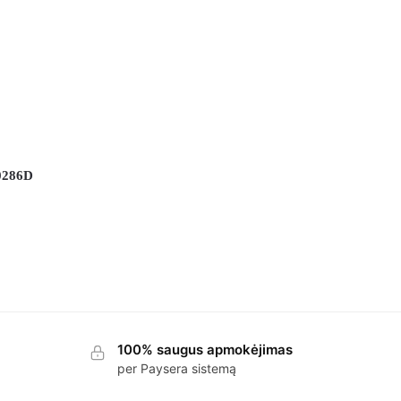
0286D
100% saugus apmokėjimas
per Paysera sistemą