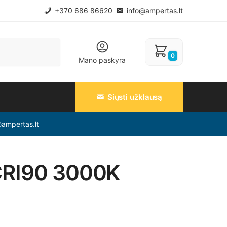
+370 686 86620
info@ampertas.lt
0
Mano paskyra
Siųsti užklausą
@ampertas.lt
CRI90 3000K