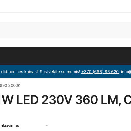
i didmenines kainas? Susisiekite su mumis!
+370 (686) 86 620
, info
RI90 3000K
 1W LED 230V 360 LM, 