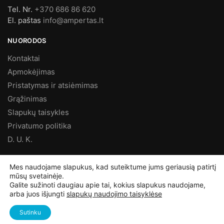
Tel. Nr.
+370 686 86 620
El. paštas
info@ampertas.lt
NUORODOS
Kontaktai
Apmokėjimas
Pristatymas ir atsiėmimas
Grąžinimas
Slapukų taisykles
Privatumo politika
D. U. K.
MES FACEBOOK’E
Mes naudojame slapukus, kad suteiktume jums geriausią patirtį
mūsų svetainėje.
Galite sužinoti daugiau apie tai, kokius slapukus naudojame,
arba juos išjungti
slapukų naudojimo taisyklėse
©
Ampertas.lt
2025, Visos teisės saugomos
Sutinku