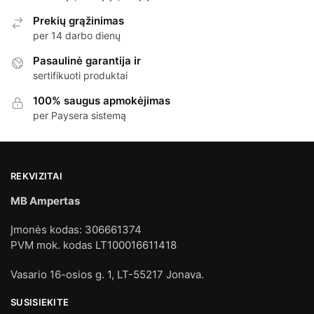
Prekių grąžinimas
per 14 darbo dienų
Pasaulinė garantija ir
sertifikuoti produktai
100% saugus apmokėjimas
per Paysera sistemą
REKVIZITAI
MB Ampertas
Įmonės kodas: 306661374
PVM mok. kodas LT100016611418
Vasario 16-osios g. 1, LT-55217 Jonava.
SUSISIEKITE