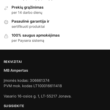
Prekių grąžinimas
per 14 darbo dienų
Pasaulinė garantija ir
sertifikuoti produktai
100% saugus apmokėjimas
per Paysera sistemą
REKVIZITAI
MB Ampertas
Įmonės kodas: 306661374
PVM mok. kodas LT100016611418
Vasario 16-osios g. 1, LT-55217 Jonava.
SUSISIEKITE