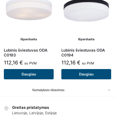
Išparduota
Išparduota
Lubinis šviestuvas ODA
Lubinis šviestuvas ODA
C0193
C0194
112,16
€
112,16
€
su PVM
su PVM
Daugiau
Daugiau
Greitas pristatymas
Lietuvoje, Latvijoje, Estijoje