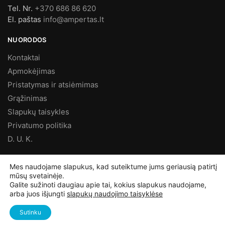
Tel. Nr.
+370 686 86 620
El. paštas
info@ampertas.lt
NUORODOS
Kontaktai
Apmokėjimas
Pristatymas ir atsiėmimas
Grąžinimas
Slapukų taisykles
Privatumo politika
D. U. K.
MES FACEBOOK’E
Mes naudojame slapukus, kad suteiktume jums geriausią patirtį
mūsų svetainėje.
Galite sužinoti daugiau apie tai, kokius slapukus naudojame,
arba juos išjungti
slapukų naudojimo taisyklėse
©
Ampertas.lt
2025, Visos teisės saugomos
Sutinku