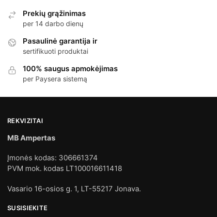
Prekių grąžinimas
per 14 darbo dienų
Pasaulinė garantija ir
sertifikuoti produktai
100% saugus apmokėjimas
per Paysera sistemą
REKVIZITAI
MB Ampertas
Įmonės kodas: 306661374
PVM mok. kodas LT100016611418
Vasario 16-osios g. 1, LT-55217 Jonava.
SUSISIEKITE