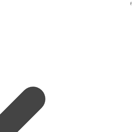
(
(
(