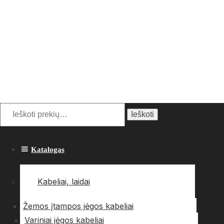
Ieškoti:
Ieškoti
Katalogas
Kabeliai, laidai
Žemos įtampos jėgos kabeliai
Variniai jėgos kabeliai