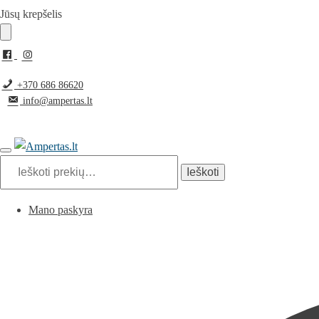
Pereiti
Pereiti
Jūsų krepšelis
prie
prie
navigacijos
turinio
+370 686 86620
info@ampertas.lt
Ieškoti:
Ieškoti
Mano paskyra