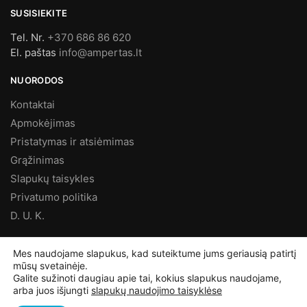
SUSISIEKITE
Tel. Nr.
+370 686 86 620
El. paštas
info@ampertas.lt
NUORODOS
Kontaktai
Apmokėjimas
Pristatymas ir atsiėmimas
Grąžinimas
Slapukų taisykles
Privatumo politika
D. U. K.
MES FACEBOOK’E
Mes naudojame slapukus, kad suteiktume jums geriausią patirtį
mūsų svetainėje.
Galite sužinoti daugiau apie tai, kokius slapukus naudojame,
arba juos išjungti
slapukų naudojimo taisyklėse
©
Ampertas.lt
2025, Visos teisės saugomos