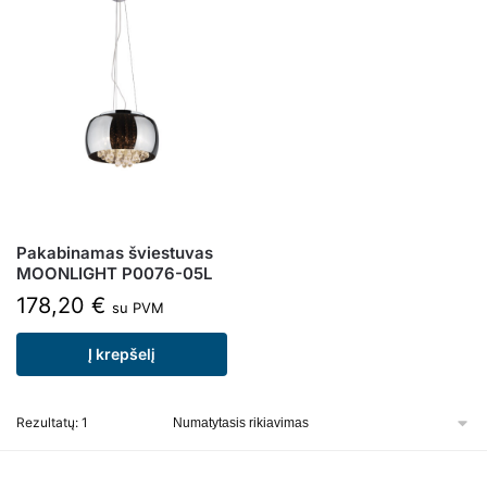
Pakabinamas šviestuvas
MOONLIGHT P0076-05L
178,20
€
su PVM
Į krepšelį
Rezultatų: 1