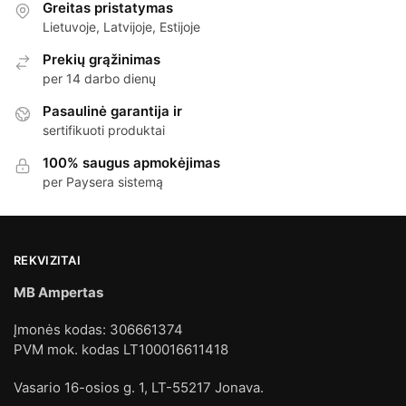
Greitas pristatymas
Lietuvoje, Latvijoje, Estijoje
Prekių grąžinimas
per 14 darbo dienų
Pasaulinė garantija ir
sertifikuoti produktai
100% saugus apmokėjimas
per Paysera sistemą
REKVIZITAI
MB Ampertas
Įmonės kodas: 306661374
PVM mok. kodas LT100016611418
Vasario 16-osios g. 1, LT-55217 Jonava.