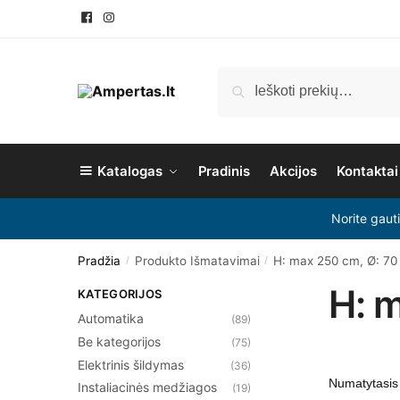
Ieškoti
Katalogas
Pradinis
Akcijos
Kontaktai
Norite gaut
Pradžia
Produkto Išmatavimai
H: max 250 cm, Ø: 7
/
/
H: 
KATEGORIJOS
Automatika
(89)
Be kategorijos
(75)
Elektrinis šildymas
(36)
Instaliacinės medžiagos
(19)