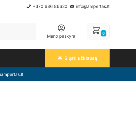
+370 686 86620
info@ampertas.lt
0
Mano paskyra
Siųsti užklausą
@ampertas.lt