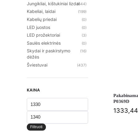
Jungikliai, kištukiniai lizdai
(644)
Kabeliai, laidai
(199)
Kabelių priedai
(0)
LED juostos
(0)
LED prožektoriai
(3)
Saulės elektrinės
(0)
Skydai ir paskirstymo
(16)
dėžės
Šviestuvai
(437)
KAINA
Pakabinama
P0369D
1333,4
Filtruoti