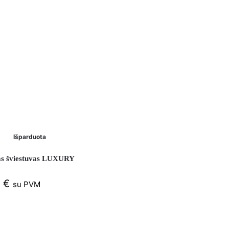
Išparduota
s šviestuvas LUXURY
4
€
su PVM