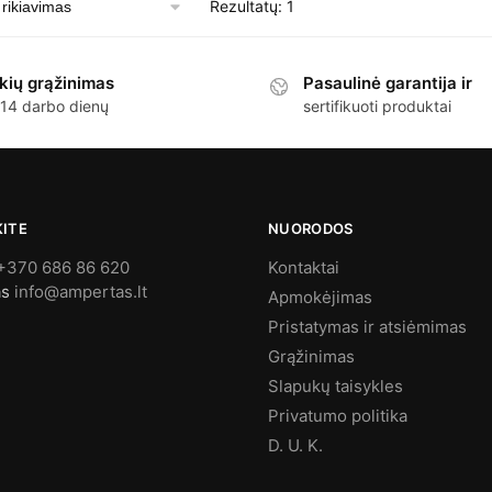
Rezultatų: 1
kių grąžinimas
Pasaulinė garantija ir
 14 darbo dienų
sertifikuoti produktai
KITE
NUORODOS
+370 686 86 620
Kontaktai
as
info@ampertas.lt
Apmokėjimas
Pristatymas ir atsiėmimas
Grąžinimas
Slapukų taisykles
Privatumo politika
D. U. K.