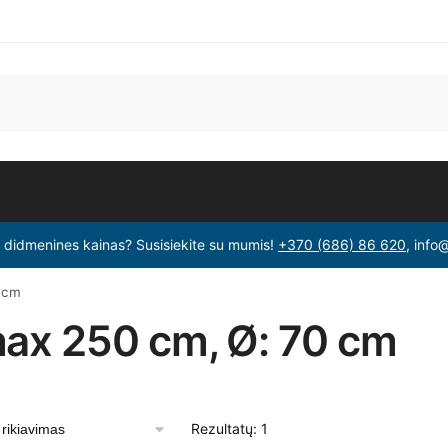
i didmenines kainas? Susisiekite su mumis!
+370 (686) 86 620
, info
0 cm
max 250 cm, Ø: 70 cm
Rezultatų: 1