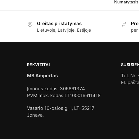
Greitas pristatymas
Pre
Lietuvoje, Latvijoje, Estijoje
per
REKVIZITAI
SUSISIE
MB Ampertas
Tel. Nr.
El. pašt
Įmonės kodas: 306661374
PVM mok. kodas LT100016611418
Vasario 16-osios g. 1, LT-55217
Jonava.