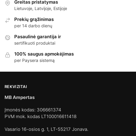
Greitas pristatymas
Lietuvoje, Latvijoje, Estijoje
Prekių grąžinimas
per 14 darbo dienų
Pasaulinė garantija ir
sertifikuoti produktai
100% saugus apmokėjimas
per Paysera sistemą
REKVIZITAI
MB Ampertas
Įmonės kodas: 306661374
PVM mok. kodas LT100016611418
Vasario 16-osios g. 1, LT-55217 Jonava.