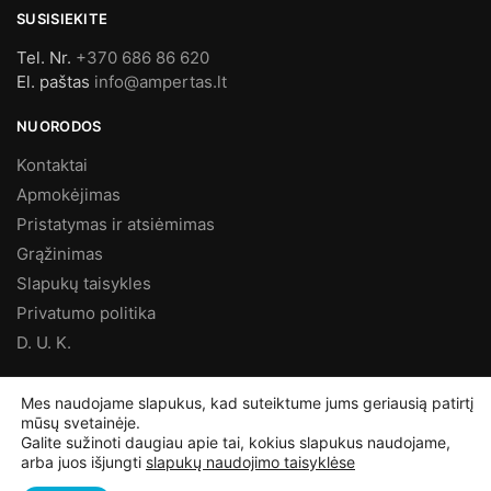
SUSISIEKITE
Tel. Nr.
+370 686 86 620
El. paštas
info@ampertas.lt
NUORODOS
Kontaktai
Apmokėjimas
Pristatymas ir atsiėmimas
Grąžinimas
Slapukų taisykles
Privatumo politika
D. U. K.
MES FACEBOOK’E
Mes naudojame slapukus, kad suteiktume jums geriausią patirtį
mūsų svetainėje.
Galite sužinoti daugiau apie tai, kokius slapukus naudojame,
arba juos išjungti
slapukų naudojimo taisyklėse
©
Ampertas.lt
2025, Visos teisės saugomos