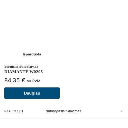
Išparduota
Sieninis šviestuvas
DIAMANTE W0205
84,35
€
su PVM
Daugiau
Rezultatų: 1