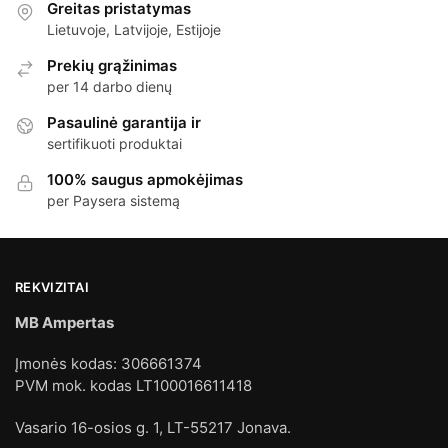
Greitas pristatymas
Lietuvoje, Latvijoje, Estijoje
Prekių grąžinimas
per 14 darbo dienų
Pasaulinė garantija ir
sertifikuoti produktai
100% saugus apmokėjimas
per Paysera sistemą
REKVIZITAI
MB Ampertas
Įmonės kodas: 306661374
PVM mok. kodas LT100016611418
Vasario 16-osios g. 1, LT-55217 Jonava.