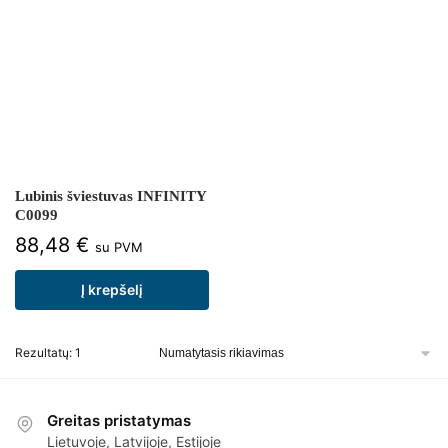
Lubinis šviestuvas INFINITY
C0099
88,48
€
su PVM
Į krepšelį
Rezultatų: 1
Greitas pristatymas
Lietuvoje, Latvijoje, Estijoje