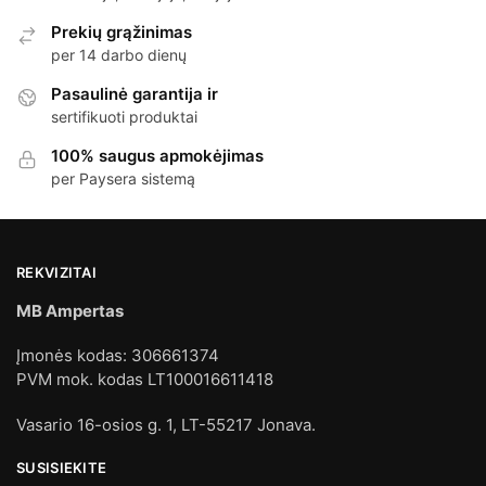
Prekių grąžinimas
per 14 darbo dienų
Pasaulinė garantija ir
sertifikuoti produktai
100% saugus apmokėjimas
per Paysera sistemą
REKVIZITAI
MB Ampertas
Įmonės kodas: 306661374
PVM mok. kodas LT100016611418
Vasario 16-osios g. 1, LT-55217 Jonava.
SUSISIEKITE