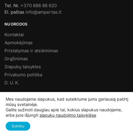
Tel. Nr.
+370 686 86 620
El. paštas
info@ampertas.lt
NUORODOS
Kontaktai
Apmokėjimas
Pristatymas ir atsiėmimas
Grąžinimas
Slapukų taisykles
Privatumo politika
D. U. K.
MES FACEBOOK’E
Mes naudojame slapukus, kad suteiktume jums geriausią patirtį
mūsų svetainėje.
Galite sužinoti daugiau apie tai, kokius slapukus naudojame,
arba juos išjungti
slapukų naudojimo taisyklėse
©
Ampertas.lt
2025, Visos teisės saugomos
Sutinku