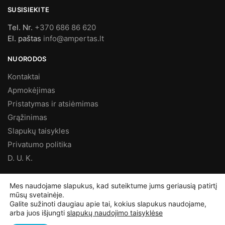
SUSISIEKITE
Tel. Nr.
+370 686 86 620
El. paštas
info@ampertas.lt
NUORODOS
Kontaktai
Apmokėjimas
Pristatymas ir atsiėmimas
Grąžinimas
Slapukų taisykles
Privatumo politika
D. U. K.
MES FACEBOOK’E
Mes naudojame slapukus, kad suteiktume jums geriausią patirtį
mūsų svetainėje.
Galite sužinoti daugiau apie tai, kokius slapukus naudojame,
arba juos išjungti
slapukų naudojimo taisyklėse
©
Ampertas.lt
2025, Visos teisės saugomos