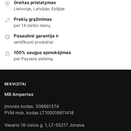
Greitas pristatymas
Lietuvoje, Latvijoje, Estijoje
Prekių grąžinimas
per 14 darbo dienų
Pasaulinė garantija ir
sertifikuoti produktai
100% saugus apmokėjimas
per Paysera sistemą
REKVIZITAI
MB Ampertas
Įmonės kodas: 306661374
PVM mok. kodas LT100016611418
Vasario 16-osios g. 1, LT-55217 Jonava.