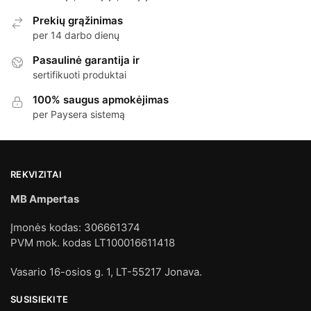
Prekių grąžinimas
per 14 darbo dienų
Pasaulinė garantija ir
sertifikuoti produktai
100% saugus apmokėjimas
per Paysera sistemą
REKVIZITAI
MB Ampertas
Įmonės kodas: 306661374
PVM mok. kodas LT100016611418
Vasario 16-osios g. 1, LT-55217 Jonava.
SUSISIEKITE