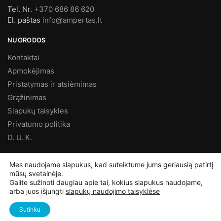
Tel. Nr.
+370 686 86 620
El. paštas
info@ampertas.lt
NUORODOS
Kontaktai
Apmokėjimas
Pristatymas ir atsiėmimas
Grąžinimas
Slapukų taisykles
Privatumo politika
D. U. K.
MES FACEBOOK’E
Mes naudojame slapukus, kad suteiktume jums geriausią patirtį
mūsų svetainėje.
Galite sužinoti daugiau apie tai, kokius slapukus naudojame,
arba juos išjungti
slapukų naudojimo taisyklėse
©
Ampertas.lt
2025, Visos teisės saugomos
Sutinku