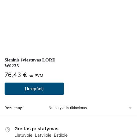
Sieninis šviestuvas LORD
W0235
76,43
€
su PVM
Į krepšelį
Rezultatų: 1
Greitas pristatymas
Lietuvoje, Latvijoje, Estijoje