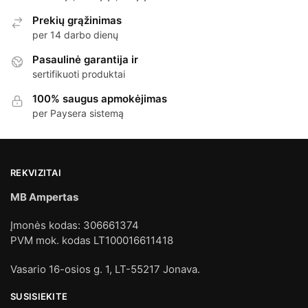
Prekių grąžinimas
per 14 darbo dienų
Pasaulinė garantija ir
sertifikuoti produktai
100% saugus apmokėjimas
per Paysera sistemą
REKVIZITAI
MB Ampertas
Įmonės kodas: 306661374
PVM mok. kodas LT100016611418
Vasario 16-osios g. 1, LT-55217 Jonava.
SUSISIEKITE