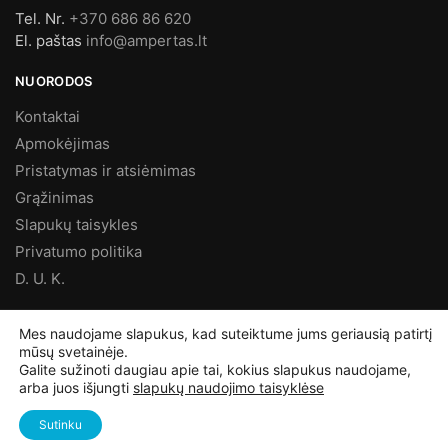
Tel. Nr.
+370 686 86 620
El. paštas
info@ampertas.lt
NUORODOS
Kontaktai
Apmokėjimas
Pristatymas ir atsiėmimas
Grąžinimas
Slapukų taisykles
Privatumo politika
D. U. K.
MES FACEBOOK’E
Mes naudojame slapukus, kad suteiktume jums geriausią patirtį
mūsų svetainėje.
Galite sužinoti daugiau apie tai, kokius slapukus naudojame,
arba juos išjungti
slapukų naudojimo taisyklėse
©
Ampertas.lt
2025, Visos teisės saugomos
Sutinku