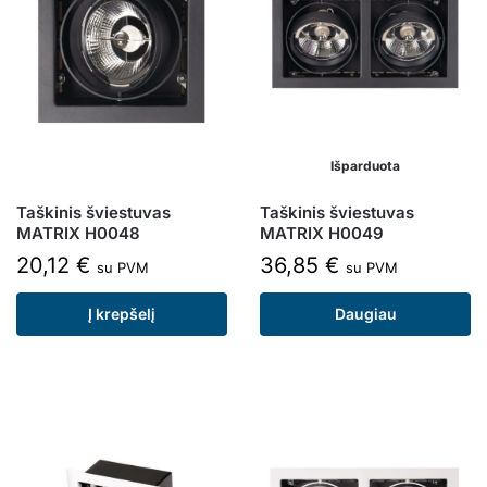
Išparduota
Taškinis šviestuvas
Taškinis šviestuvas
MATRIX H0048
MATRIX H0049
20,12
€
36,85
€
su PVM
su PVM
Į krepšelį
Daugiau