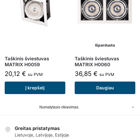
Išparduota
Taškinis šviestuvas
Taškinis šviestuvas
MATRIX H0059
MATRIX H0060
20,12
€
36,85
€
su PVM
su PVM
Į krepšelį
Daugiau
Greitas pristatymas
Lietuvoje, Latvijoje, Estijoje