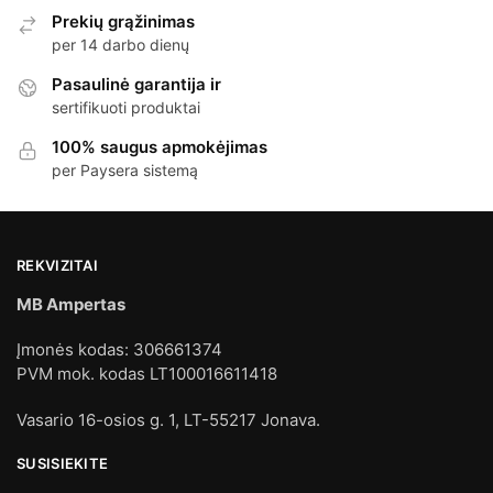
Prekių grąžinimas
per 14 darbo dienų
Pasaulinė garantija ir
sertifikuoti produktai
100% saugus apmokėjimas
per Paysera sistemą
REKVIZITAI
MB Ampertas
Įmonės kodas: 306661374
PVM mok. kodas LT100016611418
Vasario 16-osios g. 1, LT-55217 Jonava.
SUSISIEKITE