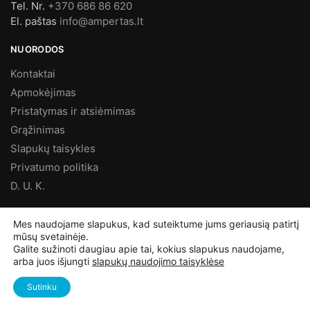
Tel. Nr.
+370 686 86 620
El. paštas
info@ampertas.lt
NUORODOS
Kontaktai
Apmokėjimas
Pristatymas ir atsiėmimas
Grąžinimas
Slapukų taisykles
Privatumo politika
D. U. K.
MES FACEBOOK’E
Mes naudojame slapukus, kad suteiktume jums geriausią patirtį
mūsų svetainėje.
Galite sužinoti daugiau apie tai, kokius slapukus naudojame,
arba juos išjungti
slapukų naudojimo taisyklėse
©
Ampertas.lt
2025, Visos teisės saugomos
Sutinku