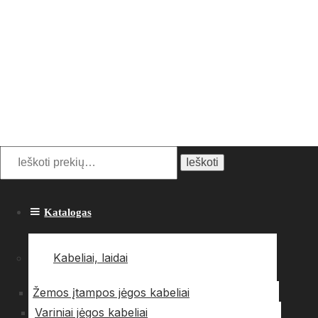
Ieškoti:
Ieškoti
Katalogas
Kabeliai, laidai
Žemos įtampos jėgos kabeliai
Variniai jėgos kabeliai