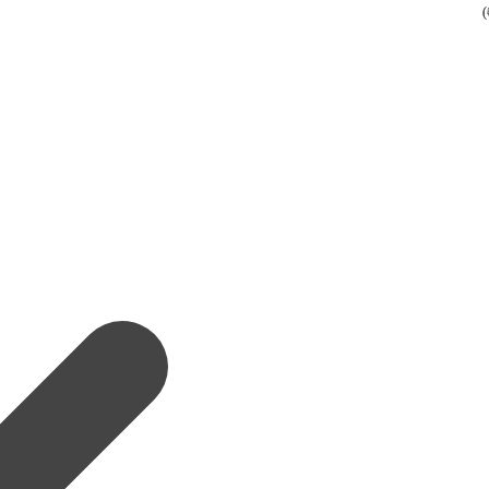
(
(
(