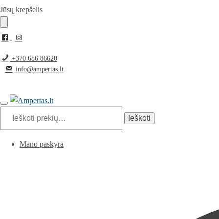
Pereiti
Pereiti
Jūsų krepšelis
prie
prie
navigacijos
turinio
+370 686 86620
info@ampertas.lt
Ieškoti:
Ieškoti
Mano paskyra