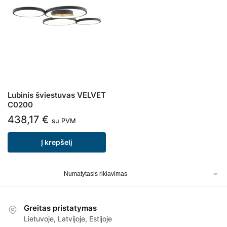
Lubinis šviestuvas VELVET
C0200
438,17
€
su PVM
Į krepšelį
Greitas pristatymas
Lietuvoje, Latvijoje, Estijoje