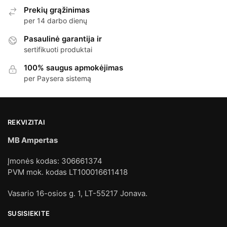
Prekių grąžinimas
per 14 darbo dienų
Pasaulinė garantija ir
sertifikuoti produktai
100% saugus apmokėjimas
per Paysera sistemą
REKVIZITAI
MB Ampertas
Įmonės kodas: 306661374
PVM mok. kodas LT100016611418
Vasario 16-osios g. 1, LT-55217 Jonava.
SUSISIEKITE