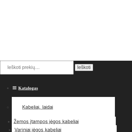
Ieškoti:
Ieškoti
Katalogas
Kabeliai, laidai
Žemos įtampos jėgos kabeliai
Variniai jėgos kabeliai