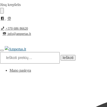
Pereiti
Pereiti
Jūsų krepšelis
prie
prie
navigacijos
turinio
+370 686 86620
info@ampertas.lt
Ieškoti:
Ieškoti
Mano paskyra