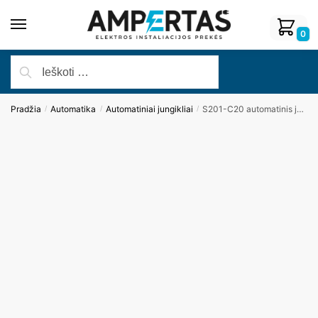
0
Pradžia
Automatika
Automatiniai jungikliai
S201-C20 automatinis jungiklis 1P 20A (ABB)
/
/
/