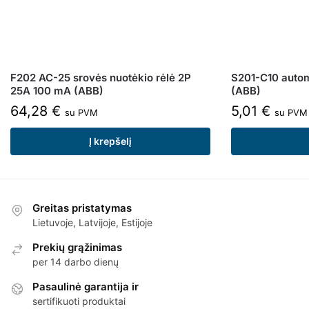
F202 AC-25 srovės nuotėkio rėlė 2P
S201-C10 automa
25A 100 mA (ABB)
(ABB)
64,28
€
5,01
€
su PVM
su PVM
Į krepšelį
Greitas pristatymas
Lietuvoje, Latvijoje, Estijoje
Prekių grąžinimas
per 14 darbo dienų
Pasaulinė garantija ir
sertifikuoti produktai