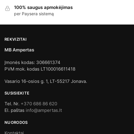
100% saugus apmokėjimas
per Paysera sistemą
REKVIZITAI
MB Ampertas
Įmonės kodas: 306661374
PVM mok. kodas LT100016611418
Vasario 16-osios g. 1, LT-55217 Jonava.
SUSISIEKITE
Tel. Nr.
+370 686 86 620
El. paštas
info@ampertas.lt
NUORODOS
Kontaktai