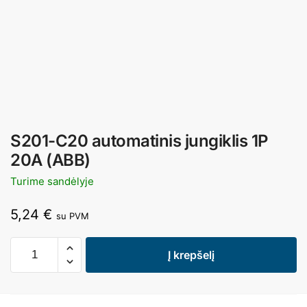
S201-C20 automatinis jungiklis 1P
20A (ABB)
Turime sandėlyje
5,24
€
su PVM
Į krepšelį