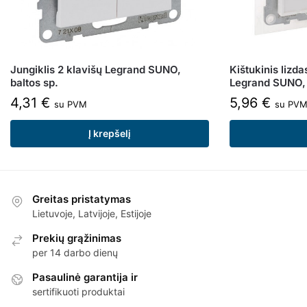
Jungiklis 2 klavišų Legrand SUNO,
Kištukinis lizda
baltos sp.
Legrand SUNO, 
4,31
€
5,96
€
su PVM
su PV
Į krepšelį
Greitas pristatymas
Lietuvoje, Latvijoje, Estijoje
Prekių grąžinimas
per 14 darbo dienų
Pasaulinė garantija ir
sertifikuoti produktai