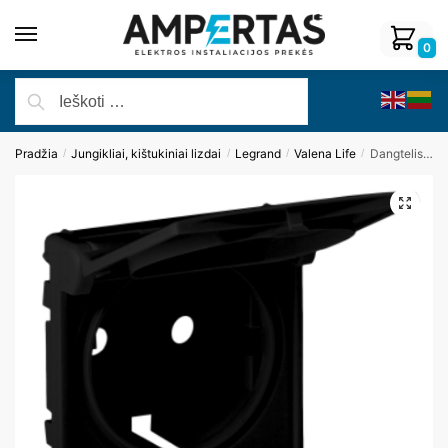
0
Pradžia
Jungikliai, kištukiniai lizdai
Legrand
Valena Life
Dangtelis kištukiniam lizdui Legrand Valena Life, juodos sp.
/
/
/
/