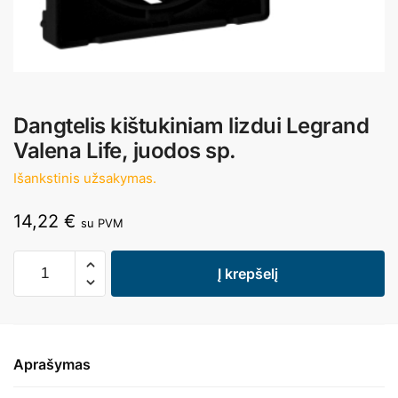
Dangtelis kištukiniam lizdui Legrand
Valena Life, juodos sp.
Išankstinis užsakymas.
14,22
€
su PVM
Į krepšelį
Aprašymas