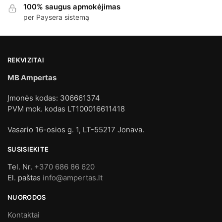
100% saugus apmokėjimas
per Paysera sistemą
REKVIZITAI
MB Ampertas
Įmonės kodas: 306661374
PVM mok. kodas LT100016611418
Vasario 16-osios g. 1, LT-55217 Jonava.
SUSISIEKITE
Tel. Nr.
+370 686 86 620
El. paštas
info@ampertas.lt
NUORODOS
Kontaktai