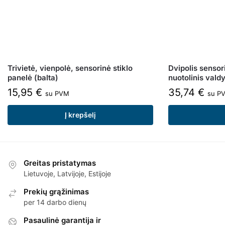
Trivietė, vienpolė, sensorinė stiklo
Dvipolis sensori
panelė (balta)
nuotolinis val
15,95
€
35,74
€
su PVM
su P
Į krepšelį
Greitas pristatymas
Lietuvoje, Latvijoje, Estijoje
Prekių grąžinimas
per 14 darbo dienų
Pasaulinė garantija ir