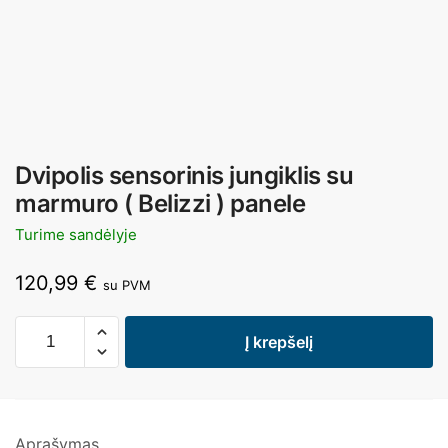
Dvipolis sensorinis jungiklis su
marmuro ( Belizzi ) panele
Turime sandėlyje
120,99
€
su PVM
Į krepšelį
Aprašymas