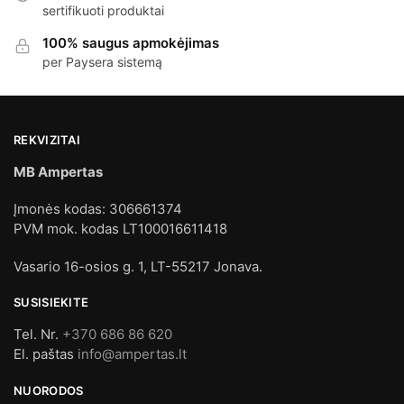
sertifikuoti produktai
100% saugus apmokėjimas
per Paysera sistemą
REKVIZITAI
MB Ampertas
Įmonės kodas: 306661374
PVM mok. kodas LT100016611418
Vasario 16-osios g. 1, LT-55217 Jonava.
SUSISIEKITE
Tel. Nr.
+370 686 86 620
El. paštas
info@ampertas.lt
NUORODOS