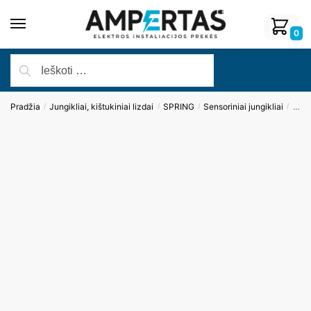
0
Pradžia
Jungikliai, kištukiniai lizdai
SPRING
Sensoriniai jungikliai
Dvip
/
/
/
/