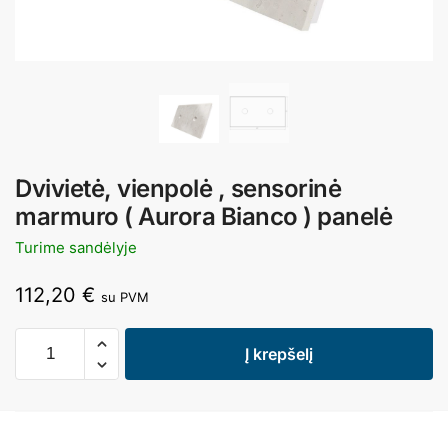
Dvivietė, vienpolė , sensorinė
marmuro ( Aurora Bianco ) panelė
Turime sandėlyje
112,20
€
su PVM
Į krepšelį