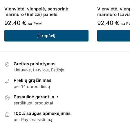
Vienvietė, vienpolė, sensorinė
Vienvietė, vien
marmuro (Belizzi) panelė
marmuro (Lavia
92,40
€
92,40
€
su PVM
su P
Į krepšelį
Greitas pristatymas
Lietuvoje, Latvijoje, Estijoje
Prekių grąžinimas
per 14 darbo dienų
Pasaulinė garantija ir
sertifikuoti produktai
100% saugus apmokėjimas
per Paysera sistemą