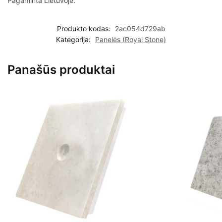
Pagaminta Lietuvoje.
Produkto kodas:
2ac054d729ab
Kategorija:
Panelės (Royal Stone)
Panašūs produktai