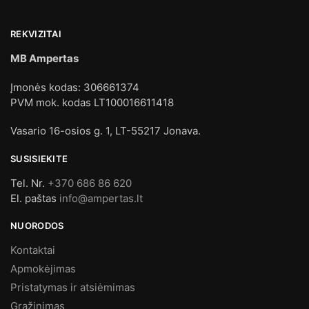
REKVIZITAI
MB Ampertas
Įmonės kodas: 306661374
PVM mok. kodas LT100016611418
Vasario 16-osios g. 1, LT-55217 Jonava.
SUSISIEKITE
Tel. Nr.
+370 686 86 620
El. paštas
info@ampertas.lt
NUORODOS
Kontaktai
Apmokėjimas
Pristatymas ir atsiėmimas
Grąžinimas