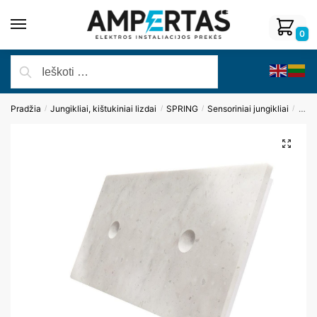
0
Pradžia
Jungikliai, kištukiniai lizdai
SPRING
Sensoriniai jungikliai
Pane
/
/
/
/