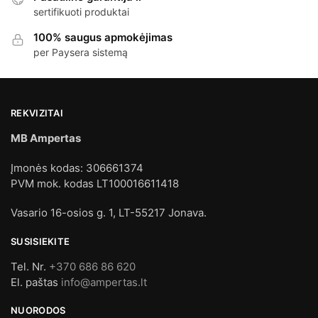
sertifikuoti produktai
100% saugus apmokėjimas
per Paysera sistemą
REKVIZITAI
MB Ampertas
Įmonės kodas: 306661374
PVM mok. kodas LT100016611418
Vasario 16-osios g. 1, LT-55217 Jonava.
SUSISIEKITE
Tel. Nr.
+370 686 86 620
El. paštas
info@ampertas.lt
NUORODOS