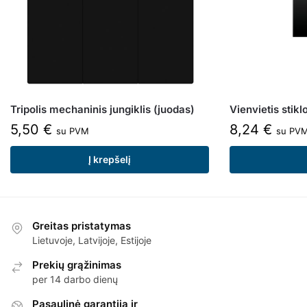
Tripolis mechaninis jungiklis (juodas)
Vienvietis stikl
5,50
€
8,24
€
su PVM
su PV
Į krepšelį
Greitas pristatymas
Lietuvoje, Latvijoje, Estijoje
Prekių grąžinimas
per 14 darbo dienų
Pasaulinė garantija ir