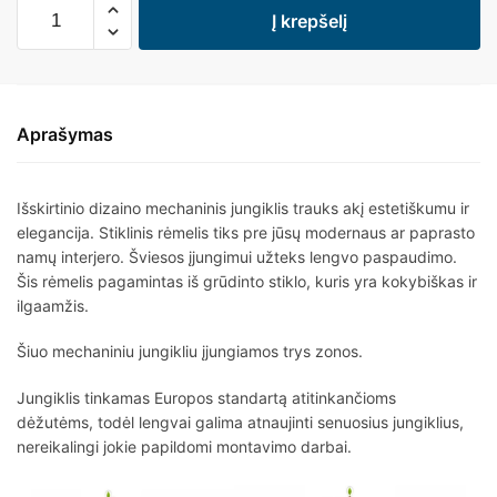
Į krepšelį
Aprašymas
Išskirtinio dizaino mechaninis jungiklis trauks akį estetiškumu ir
elegancija. Stiklinis rėmelis tiks pre jūsų modernaus ar paprasto
namų interjero. Šviesos įjungimui užteks lengvo paspaudimo.
Šis rėmelis pagamintas iš grūdinto stiklo, kuris yra kokybiškas ir
ilgaamžis.
Šiuo mechaniniu jungikliu įjungiamos trys zonos.
Jungiklis tinkamas Europos standartą atitinkančioms
dėžutėms, todėl lengvai galima atnaujinti senuosius jungiklius,
nereikalingi jokie papildomi montavimo darbai.