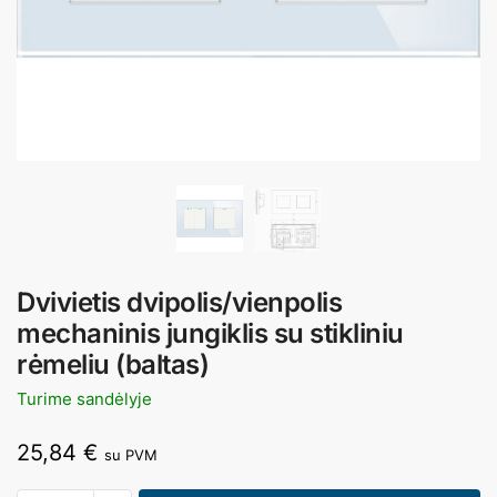
Dvivietis dvipolis/vienpolis
mechaninis jungiklis su stikliniu
rėmeliu (baltas)
Turime sandėlyje
25,84
€
su PVM