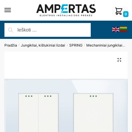
0
Pradžia
Jungikliai, kištukiniai lizdai
SPRING
Mechaniniai jungikliai
Dvi
/
/
/