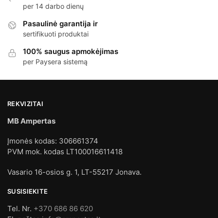
per 14 darbo dienų
Pasaulinė garantija ir
sertifikuoti produktai
100% saugus apmokėjimas
per Paysera sistemą
REKVIZITAI
MB Ampertas
Įmonės kodas: 306661374
PVM mok. kodas LT100016611418
Vasario 16-osios g. 1, LT-55217 Jonava.
SUSISIEKITE
Tel. Nr.
+370 686 86 620