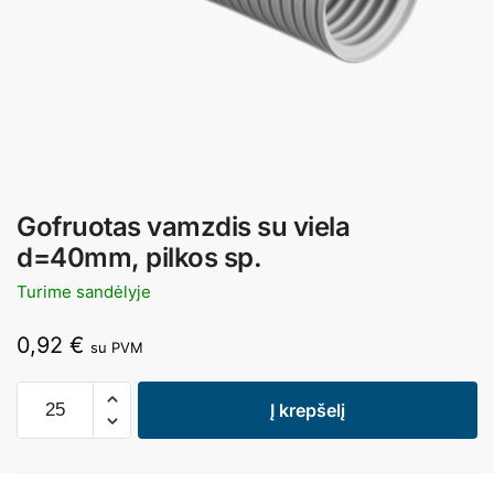
Gofruotas vamzdis su viela
d=40mm, pilkos sp.
Turime sandėlyje
0,92
€
su PVM
Į krepšelį