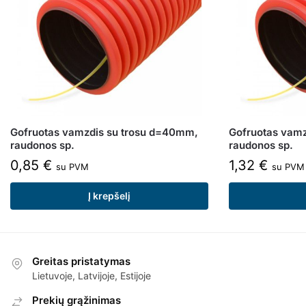
Gofruotas vamzdis su trosu d=40mm,
Gofruotas vam
raudonos sp.
raudonos sp.
0,85
€
1,32
€
su PVM
su PVM
Į krepšelį
Greitas pristatymas
Lietuvoje, Latvijoje, Estijoje
Prekių grąžinimas