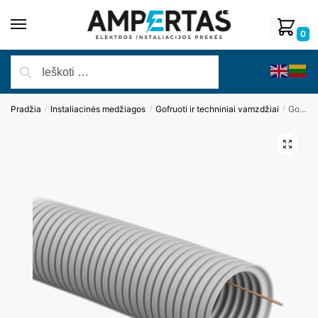
0
Pradžia
Instaliacinės medžiagos
Gofruoti ir techniniai vamzdžiai
Gofruotas vamzdis su viela d=40mm, pilkos sp.
/
/
/