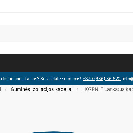
i didmenines kainas? Susisiekite su mumis!
+370 (686) 86 620
, info
i
Guminės izoliacijos kabeliai
H07RN-F Lankstus kabe
/
/