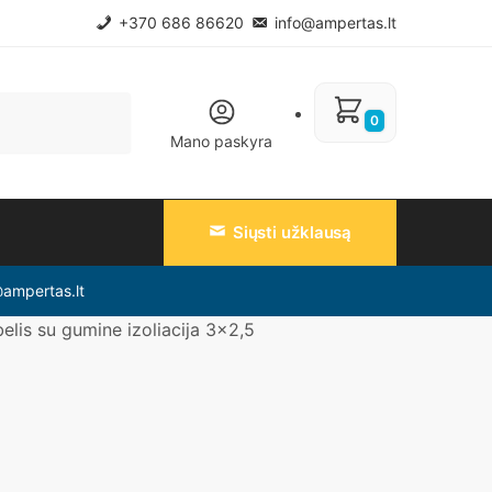
+370 686 86620
info@ampertas.lt
0
Mano paskyra
Siųsti užklausą
@ampertas.lt
lis su gumine izoliacija 3×2,5