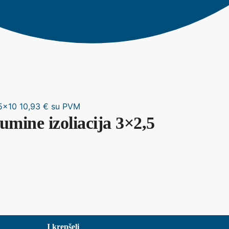
 5x10
10,93
€
su PVM
mine izoliacija 3×2,5
Į krepšelį