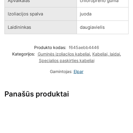
Apvalkalas
chloropreno guma
Izoliacijos spalva
juoda
Laidininkas
daugiavielis
Produkto kodas:
f645aebb4446
Kategorijos:
Guminės izoliacijos kabeliai
,
Kabeliai, laidai
,
Specialios paskirties kabeliai
Gamintojas:
Elpar
Panašūs produktai