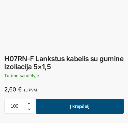
H07RN-F Lankstus kabelis su gumine
izoliacija 5×1,5
Turime sandėlyje
2,60
€
su PVM
Į krepšelį