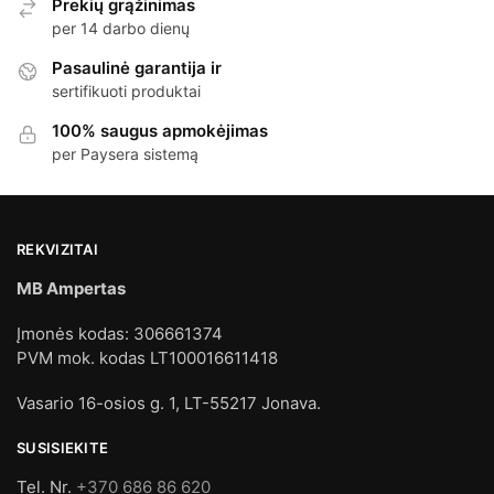
Prekių grąžinimas
per 14 darbo dienų
Pasaulinė garantija ir
sertifikuoti produktai
100% saugus apmokėjimas
per Paysera sistemą
REKVIZITAI
MB Ampertas
Įmonės kodas: 306661374
PVM mok. kodas LT100016611418
Vasario 16-osios g. 1, LT-55217 Jonava.
SUSISIEKITE
Tel. Nr.
+370 686 86 620