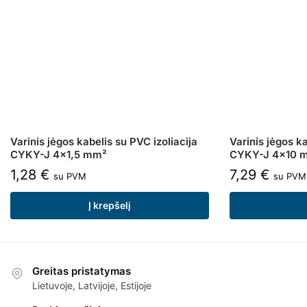
Varinis jėgos kabelis su PVC izoliacija
Varinis jėgos ka
CYKY-J 4×1,5 mm²
CYKY-J 4×10 
1,28
€
7,29
€
su PVM
su PVM
Į krepšelį
Greitas pristatymas
Lietuvoje, Latvijoje, Estijoje