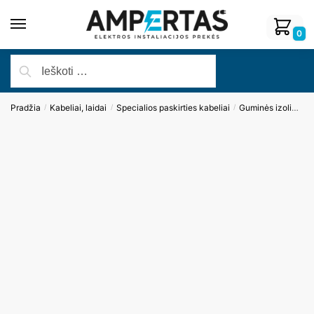
0
Pradžia
Kabeliai, laidai
Specialios paskirties kabeliai
Guminės izoliacijos kabeliai
/
/
/