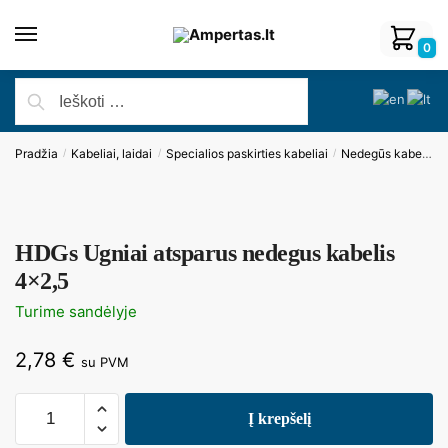
0
Pradžia
Kabeliai, laidai
Specialios paskirties kabeliai
Nedegūs kabeliai
/
/
/
HDGs Ugniai atsparus nedegus kabelis
4×2,5
Turime sandėlyje
2,78
€
su PVM
Į krepšelį