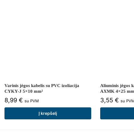
Varinis jėgos kabelis su PVC izoliacija
Aliuminis jėgos k
CYKY-J 5×10 mm²
AXMK 4×25 mm
8,99
€
3,55
€
su PVM
su PV
Į krepšelį