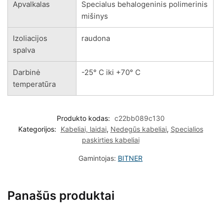
Apvalkalas
Specialus behalogeninis polimerinis
mišinys
Izoliacijos
raudona
spalva
Darbinė
-25° C iki +70° C
temperatūra
Produkto kodas:
c22bb089c130
Kategorijos:
Kabeliai, laidai
,
Nedegūs kabeliai
,
Specialios
paskirties kabeliai
Gamintojas:
BITNER
Panašūs produktai