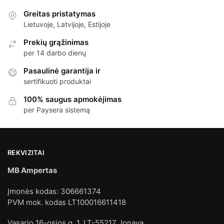
Greitas pristatymas
Lietuvoje, Latvijoje, Estijoje
Prekių grąžinimas
per 14 darbo dienų
Pasaulinė garantija ir
sertifikuoti produktai
100% saugus apmokėjimas
per Paysera sistemą
REKVIZITAI
MB Ampertas
Įmonės kodas: 306661374
PVM mok. kodas LT100016611418
Vasario 16-osios g. 1, LT-55217 Jonava.