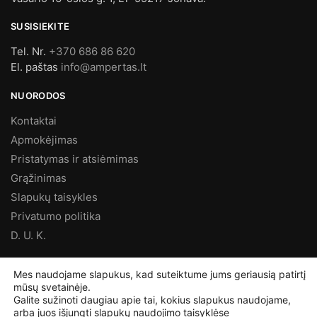
SUSISIEKITE
Tel. Nr.
+370 686 86 620
El. paštas
info@ampertas.lt
NUORODOS
Kontaktai
Apmokėjimas
Pristatymas ir atsiėmimas
Grąžinimas
Slapukų taisykles
Privatumo politika
D. U. K.
MES FACEBOOK’E
Mes naudojame slapukus, kad suteiktume jums geriausią patirtį
mūsų svetainėje.
Galite sužinoti daugiau apie tai, kokius slapukus naudojame,
arba juos išjungti
slapukų naudojimo taisyklėse