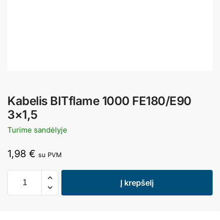
Kabelis BITflame 1000 FE180/E90
3×1,5
Turime sandėlyje
1,98
€
su PVM
Į krepšelį