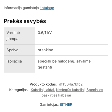
Informacija gamintojo
kataloge
Prekės savybės
Vardinė
0.6/1 kV
įtampa
Spalva
oranžinė
Izoliacija
speciali be halogenų, savaime
gestanti
Produkto kodas:
df1504a7bfc2
Kategorijos:
Kabeliai, laidai
,
Nedegūs kabeliai
,
Specialios
paskirties kabeliai
Gamintojas:
BITNER