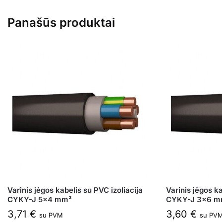
Panašūs produktai
Varinis jėgos kabelis su PVC izoliacija
Varinis jėgos ka
CYKY-J 5×4 mm²
CYKY-J 3×6 m
3,71
€
3,60
€
su PVM
su PV