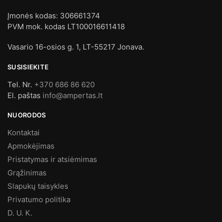
Įmonės kodas: 306661374
PVM mok. kodas LT100016611418
Vasario 16-osios g. 1, LT-55217 Jonava.
SUSISIEKITE
Tel. Nr.
+370 686 86 620
El. paštas
info@ampertas.lt
NUORODOS
Kontaktai
Apmokėjimas
Pristatymas ir atsiėmimas
Grąžinimas
Slapukų taisykles
Privatumo politika
D. U. K.