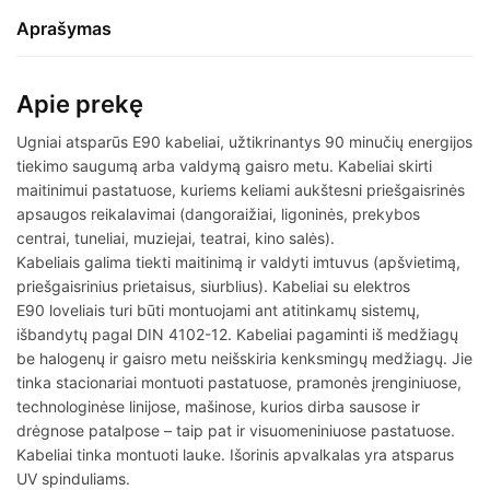
Aprašymas
Apie prekę
Ugniai atsparūs E90 kabeliai, užtikrinantys 90 minučių energijos
tiekimo saugumą arba valdymą gaisro metu. Kabeliai skirti
maitinimui pastatuose, kuriems keliami aukštesni priešgaisrinės
apsaugos reikalavimai (dangoraižiai, ligoninės, prekybos
centrai, tuneliai, muziejai, teatrai, kino salės).
Kabeliais galima tiekti maitinimą ir valdyti imtuvus (apšvietimą,
priešgaisrinius prietaisus, siurblius). Kabeliai su elektros
E90 loveliais turi būti montuojami ant atitinkamų sistemų,
išbandytų pagal DIN 4102-12. Kabeliai pagaminti iš medžiagų
be halogenų ir gaisro metu neišskiria kenksmingų medžiagų. Jie
tinka stacionariai montuoti pastatuose, pramonės įrenginiuose,
technologinėse linijose, mašinose, kurios dirba sausose ir
drėgnose patalpose – taip pat ir visuomeniniuose pastatuose.
Kabeliai tinka montuoti lauke. Išorinis apvalkalas yra atsparus
UV spinduliams.