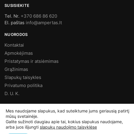
SUSISIEKITE
Tel. Nr.
+370 686 86 620
El. paštas
info@ampertas.lt
NUORODOS
Kontaktai
Apmokėjimas
Pristatymas ir atsiėmimas
Grąžinimas
Slapukų taisykles
Privatumo politika
D. U. K.
MES FACEBOOK’E
Mes naudojame slapukus, kad suteiktume jums geriausią patirtį
mūsų svetainėje.
Ampertas – Elektros prekės
Galite sužinoti daugiau apie tai, kokius slapukus naudojame,
arba juos išjungti
slapukų naudojimo taisyklėse
©
Ampertas.lt
2025, Visos teisės saugomos