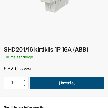
SHD201/16 kirtiklis 1P 16A (ABB)
Turime sandėlyje
6,62
€
su PVM
Į krepšelį
Papildoma informacija