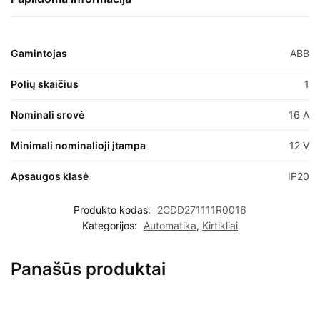
Gamintojas
ABB
Polių skaičius
1
Nominali srovė
16 A
Minimali nominalioji įtampa
12 V
Apsaugos klasė
IP20
Produkto kodas:
2CDD271111R0016
Kategorijos:
Automatika
,
Kirtikliai
Panašūs produktai