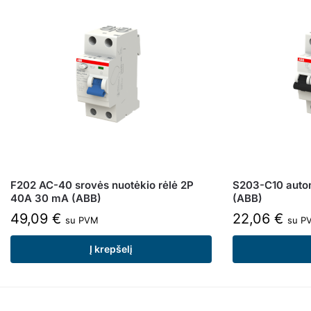
F202 AC-40 srovės nuotėkio rėlė 2P
S203-C10 autom
40A 30 mA (ABB)
(ABB)
49,09
€
22,06
€
su PVM
su P
Į krepšelį