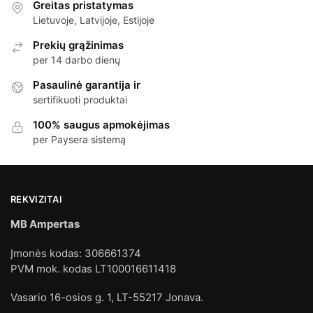
Greitas pristatymas
Lietuvoje, Latvijoje, Estijoje
Prekių grąžinimas
per 14 darbo dienų
Pasaulinė garantija ir
sertifikuoti produktai
100% saugus apmokėjimas
per Paysera sistemą
REKVIZITAI
MB Ampertas
Įmonės kodas: 306661374
PVM mok. kodas LT100016611418
Vasario 16-osios g. 1, LT-55217 Jonava.