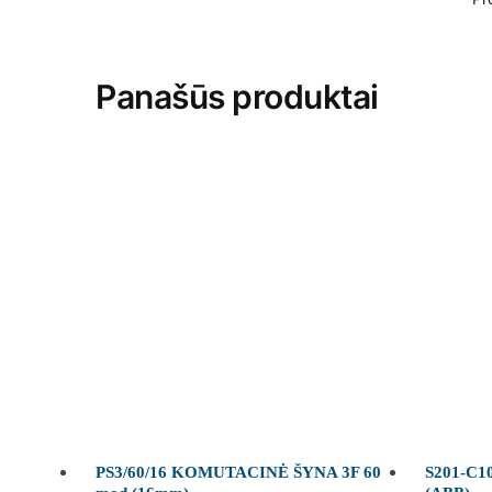
Panašūs produktai
PS3/60/16 KOMUTACINĖ ŠYNA 3F 60
S201-C10