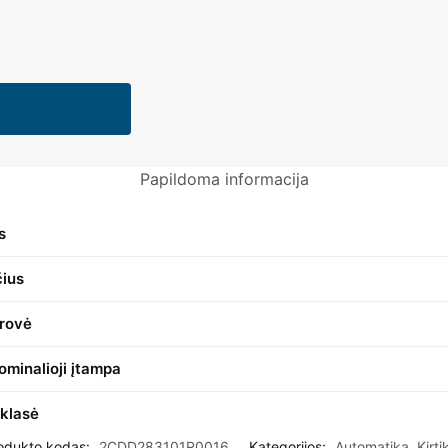
Papildoma informacija
s
čius
srovė
ominalioji įtampa
klasė
odukto kodas:
2CDD283101R0016
Kategorijos:
Automatika
,
Kirtik