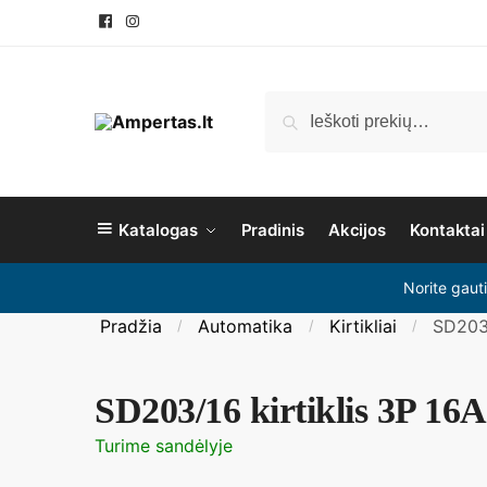
Pereiti
Pereiti
prie
prie
navigacijos
turinio
Ieškoti:
Ieškoti
Katalogas
Pradinis
Akcijos
Kontaktai
Norite gaut
Pradžia
Automatika
Kirtikliai
SD203/
/
/
/
SD203/16 kirtiklis 3P 16
Turime sandėlyje