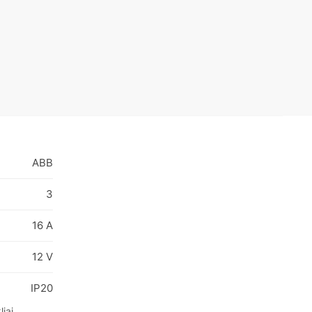
ABB
3
16 A
12 V
IP20
liai