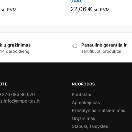
(ABB)
22,06
€
su PVM
su PVM
kių grąžinimas
Pasaulinė garantija ir
 14 darbo dienų
sertifikuoti produktai
KITE
NUORODOS
+370 686 86 620
Kontaktai
as
info@ampertas.lt
Apmokėjimas
Pristatymas ir atsiėmimas
Grąžinimas
Slapukų taisykles