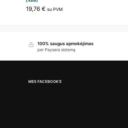
(ABB)
19,76
€
su PVM
100% saugus apmokėjimas
per Paysera sistemą
MES FACEBOOK’E