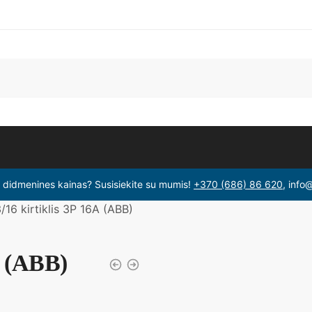
i didmenines kainas? Susisiekite su mumis!
+370 (686) 86 620
, info
16 kirtiklis 3P 16A (ABB)
A (ABB)