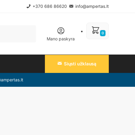
+370 686 86620
info@ampertas.lt
0
Mano paskyra
Siųsti užklausą
@ampertas.lt