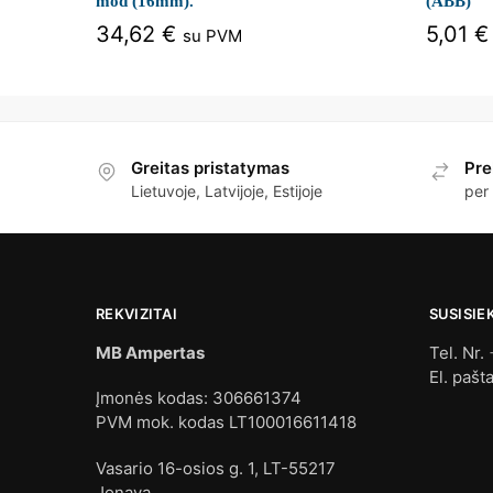
mod (16mm).
(ABB)
34,62
€
5,01
€
su PVM
Greitas pristatymas
Pre
Lietuvoje, Latvijoje, Estijoje
per
REKVIZITAI
SUSISIE
MB Ampertas
Tel. Nr.
El. pašt
Įmonės kodas: 306661374
PVM mok. kodas LT100016611418
Vasario 16-osios g. 1, LT-55217
Jonava.