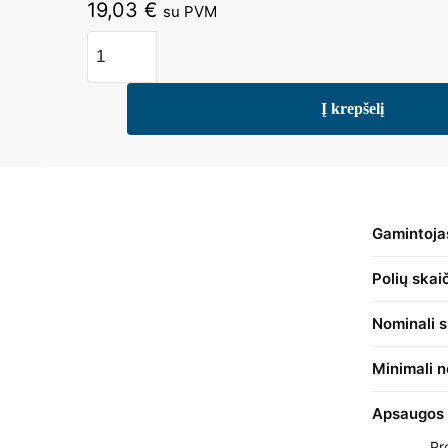
19,03
€
su PVM
produkto
kiekis:
SD203/16
Į krepšelį
kirtiklis
3P
16A
(ABB)
Gamintoja
Polių skai
Nominali 
Minimali n
Apsaugos 
Pr