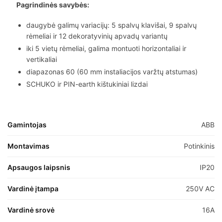
Pagrindinės savybės:
daugybė galimų variacijų: 5 spalvų klavišai, 9 spalvų
rėmeliai ir 12 dekoratyvinių apvadų variantų
iki 5 vietų rėmeliai, galima montuoti horizontaliai ir
vertikaliai
diapazonas 60 (60 mm instaliacijos varžtų atstumas)
SCHUKO ir PIN-earth kištukiniai lizdai
Gamintojas
ABB
Montavimas
Potinkinis
Apsaugos laipsnis
IP20
Vardinė įtampa
250V AC
Vardinė srovė
16A