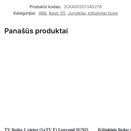
Produkto kodas:
2CKA002013A5278
Kategorijos:
ABB
,
Basic 55
,
Jungikliai, kištukiniai lizdai
Panašūs produktai
TV lizdas 1 vietos (1xTV F) Legrand SUNO,
Kištukinis lizdas