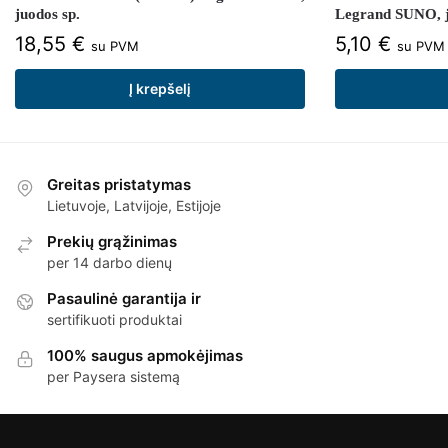
juodos sp.
Legrand SUNO, j
18,55
€
5,10
€
su PVM
su PVM
Į krepšelį
Greitas pristatymas
Lietuvoje, Latvijoje, Estijoje
Prekių grąžinimas
per 14 darbo dienų
Pasaulinė garantija ir
sertifikuoti produktai
100% saugus apmokėjimas
per Paysera sistemą