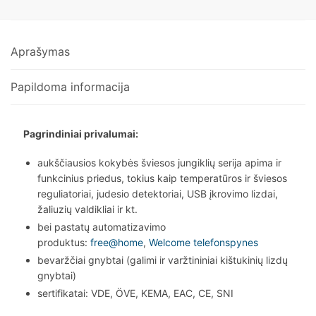
Aprašymas
Papildoma informacija
Pagrindiniai privalumai:
aukščiausios kokybės šviesos jungiklių serija apima ir
funkcinius priedus, tokius kaip temperatūros ir šviesos
reguliatoriai, judesio detektoriai, USB įkrovimo lizdai,
žaliuzių valdikliai ir kt.
bei pastatų automatizavimo
produktus:
free@home
,
Welcome telefonspynes
bevaržčiai gnybtai (galimi ir varžtininiai kištukinių lizdų
gnybtai)
sertifikatai: VDE, ÖVE, KEMA, EAC, CE, SNI