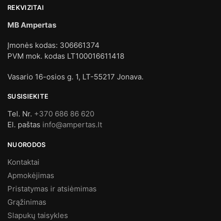
REKVIZITAI
MB Ampertas
Įmonės kodas: 306661374
PVM mok. kodas LT100016611418
Vasario 16-osios g. 1, LT-55217 Jonava.
SUSISIEKITE
Tel. Nr.
+370 686 86 620
El. paštas
info@ampertas.lt
NUORODOS
Kontaktai
Apmokėjimas
Pristatymas ir atsiėmimas
Grąžinimas
Slapukų taisykles