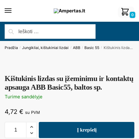
0
Pradžia
Jungikliai, kištukiniai lizdai
ABB
Basic 55
Kištukinis lizdas su įžeminimu ir kontaktų apsauga ABB Basic55, baltos sp.
/
/
/
/
Kištukinis lizdas su įžeminimu ir kontaktų
apsauga ABB Basic55, baltos sp.
Turime sandėlyje
4,72
€
su PVM
Į krepšelį