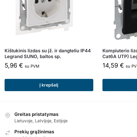
Kištukinis lizdas su įž. ir dangteliu IP44
Kompiuterio liz
Legrand SUNO, baltos sp.
Cat6A UTP) Leg
5,96
€
14,59
€
su PVM
su P
Į krepšelį
Greitas pristatymas
Lietuvoje, Latvijoje, Estijoje
Prekių grąžinimas