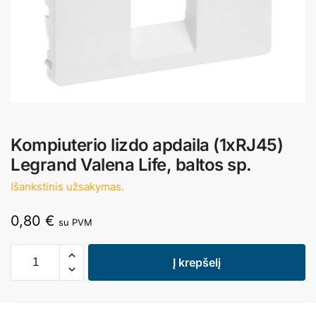
Kompiuterio lizdo apdaila (1xRJ45)
Legrand Valena Life, baltos sp.
Išankstinis užsakymas.
0,80
€
su PVM
Į krepšelį