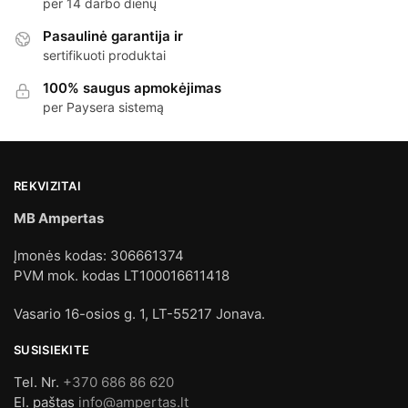
per 14 darbo dienų
Pasaulinė garantija ir
sertifikuoti produktai
100% saugus apmokėjimas
per Paysera sistemą
REKVIZITAI
MB Ampertas
Įmonės kodas: 306661374
PVM mok. kodas LT100016611418
Vasario 16-osios g. 1, LT-55217 Jonava.
SUSISIEKITE
Tel. Nr.
+370 686 86 620
El. paštas
info@ampertas.lt