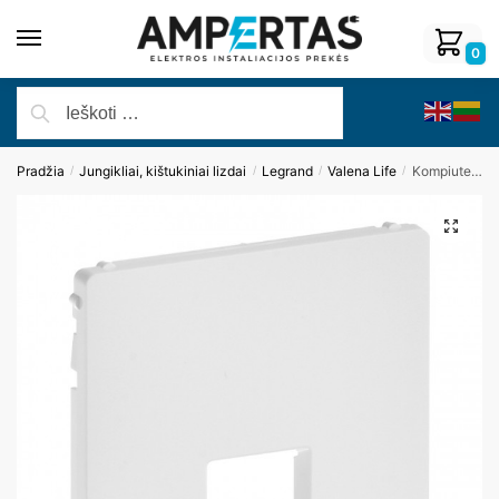
0
Pradžia
Jungikliai, kištukiniai lizdai
Legrand
Valena Life
Kompiuterio lizdo apdaila (1xRJ45) Legrand Valena Life, baltos sp.
/
/
/
/