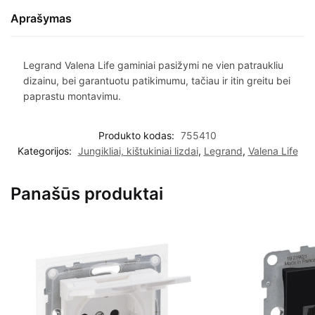
Aprašymas
Legrand Valena Life gaminiai pasižymi ne vien patraukliu
dizainu, bei garantuotu patikimumu, tačiau ir itin greitu bei
paprastu montavimu.
Produkto kodas:
755410
Kategorijos:
Jungikliai, kištukiniai lizdai
,
Legrand
,
Valena Life
Panašūs produktai