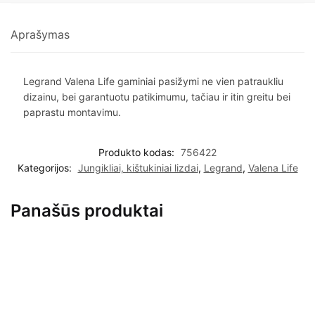
Aprašymas
Legrand Valena Life gaminiai pasižymi ne vien patraukliu
dizainu, bei garantuotu patikimumu, tačiau ir itin greitu bei
paprastu montavimu.
Produkto kodas:
756422
Kategorijos:
Jungikliai, kištukiniai lizdai
,
Legrand
,
Valena Life
Panašūs produktai