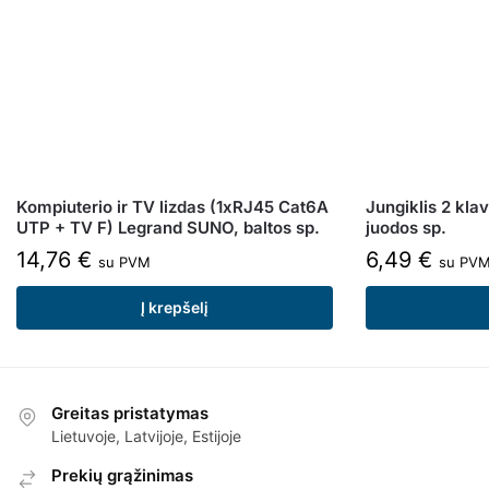
Kompiuterio ir TV lizdas (1xRJ45 Cat6A
Jungiklis 2 kl
UTP + TV F) Legrand SUNO, baltos sp.
juodos sp.
14,76
€
6,49
€
su PVM
su PV
Į krepšelį
Greitas pristatymas
Lietuvoje, Latvijoje, Estijoje
Prekių grąžinimas