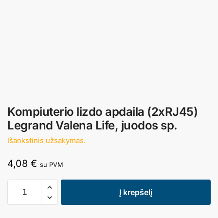
Kompiuterio lizdo apdaila (2xRJ45)
Legrand Valena Life, juodos sp.
Išankstinis užsakymas.
4,08
€
su PVM
Į krepšelį