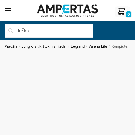
0
Pradžia
Jungikliai, kištukiniai lizdai
Legrand
Valena Life
Kompiuterio lizdo apdaila (2xRJ45) Legrand Valena Life, juodos sp.
/
/
/
/