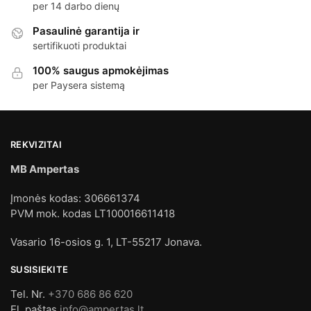
per 14 darbo dienų
Pasaulinė garantija ir
sertifikuoti produktai
100% saugus apmokėjimas
per Paysera sistemą
REKVIZITAI
MB Ampertas
Įmonės kodas: 306661374
PVM mok. kodas LT100016611418
Vasario 16-osios g. 1, LT-55217 Jonava.
SUSISIEKITE
Tel. Nr.
+370 686 86 620
El. paštas
info@ampertas.lt