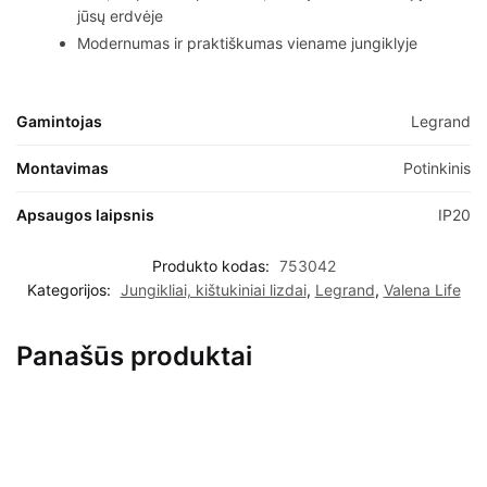
jūsų erdvėje
Modernumas ir praktiškumas viename jungiklyje
Gamintojas
Legrand
Montavimas
Potinkinis
Apsaugos laipsnis
IP20
Produkto kodas:
753042
Kategorijos:
Jungikliai, kištukiniai lizdai
,
Legrand
,
Valena Life
Panašūs produktai