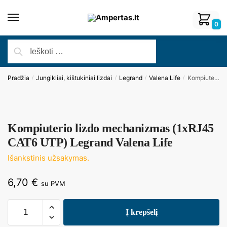
0
Pradžia
Jungikliai, kištukiniai lizdai
Legrand
Valena Life
Kompiuterio lizdo mechanizmas (1xRJ45 CAT6 UTP) Legrand Valena Life
/
/
/
/
Kompiuterio lizdo mechanizmas (1xRJ45
CAT6 UTP) Legrand Valena Life
Išankstinis užsakymas.
6,70
€
su PVM
Į krepšelį