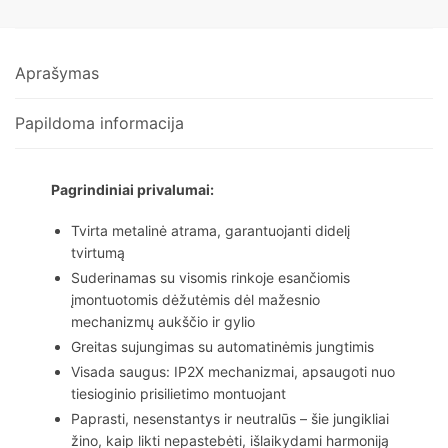
Aprašymas
Papildoma informacija
Pagrindiniai privalumai:
Tvirta metalinė atrama, garantuojanti didelį
tvirtumą
Suderinamas su visomis rinkoje esančiomis
įmontuotomis dėžutėmis dėl mažesnio
mechanizmų aukščio ir gylio
Greitas sujungimas su automatinėmis jungtimis
Visada saugus: IP2X mechanizmai, apsaugoti nuo
tiesioginio prisilietimo montuojant
Paprasti, nesenstantys ir neutralūs – šie jungikliai
žino, kaip likti nepastebėti, išlaikydami harmoniją