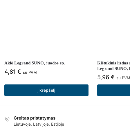
Aklė Legrand SUNO, juodos sp.
Kištukinis lizdas 
Legrand SUNO, b
4,81
€
su PVM
5,96
€
su PV
Į krepšelį
Greitas pristatymas
Lietuvoje, Latvijoje, Estijoje