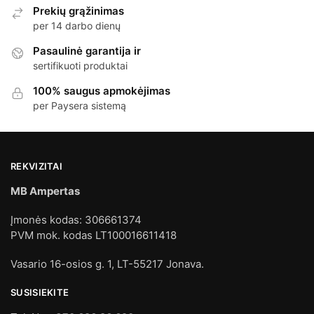
Prekių grąžinimas
per 14 darbo dienų
Pasaulinė garantija ir
sertifikuoti produktai
100% saugus apmokėjimas
per Paysera sistemą
REKVIZITAI
MB Ampertas
Įmonės kodas: 306661374
PVM mok. kodas LT100016611418
Vasario 16-osios g. 1, LT-55217 Jonava.
SUSISIEKITE