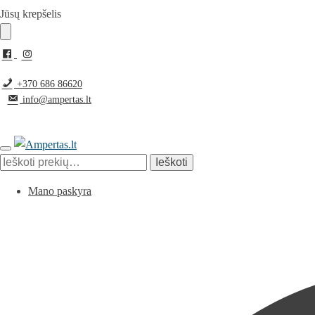
Pereiti
Pereiti
Jūsų krepšelis
prie
prie
navigacijos
turinio
+370 686 86620
info@ampertas.lt
Ieškoti:
Ieškoti
Mano paskyra