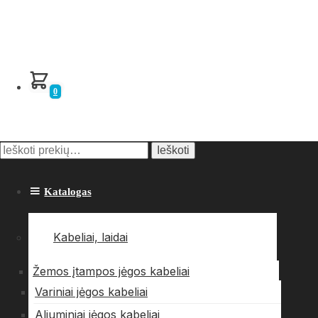
0
Ieškoti:
Ieškoti
Katalogas
Kabeliai, laidai
Žemos įtampos jėgos kabeliai
Variniai jėgos kabeliai
Aliuminiai jėgos kabeliai