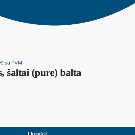
€
su PVM
 šaltai (pure) balta
Į krepšelį