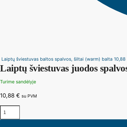
Laiptų šviestuvas baltos spalvos, šiltai (warm) balta
10,88
Laiptų šviestuvas juodos spalvos,
Turime sandėlyje
10,88
€
su PVM
produkto
kiekis:
Laiptų