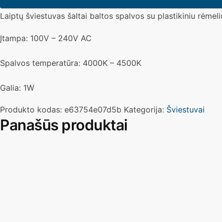
šviestuvas
Laiptų šviestuvas šaltai baltos spalvos su plastikiniu rėmeli
juodos
spalvos,
Įtampa: 100V – 240V AC
šaltai
(pure)
Spalvos temperatūra: 4000K – 4500K
balta
Galia: 1W
Produkto kodas:
e63754e07d5b
Kategorija:
Šviestuvai
Panašūs produktai