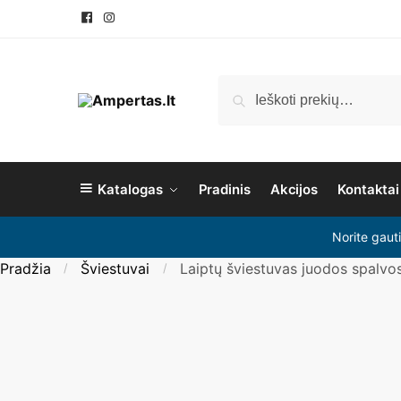
Pereiti
Pereiti
prie
prie
navigacijos
turinio
Ieškoti:
Ieškoti
Katalogas
Pradinis
Akcijos
Kontaktai
Norite gaut
Pradžia
Šviestuvai
Laiptų šviestuvas juodos spalvos,
/
/