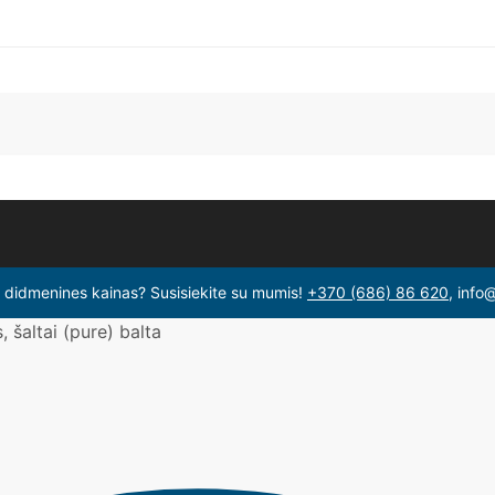
i didmenines kainas? Susisiekite su mumis!
+370 (686) 86 620
, info
 šaltai (pure) balta