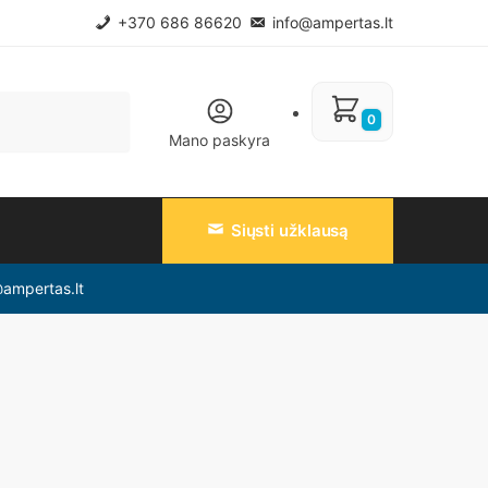
+370 686 86620
info@ampertas.lt
0
Mano paskyra
Siųsti užklausą
@ampertas.lt