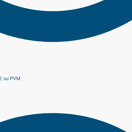
€
su PVM