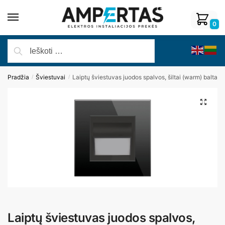
0
Pradžia
Šviestuvai
Laiptų šviestuvas juodos spalvos, šiltai (warm) balta
/
/
Laiptų šviestuvas juodos spalvos,