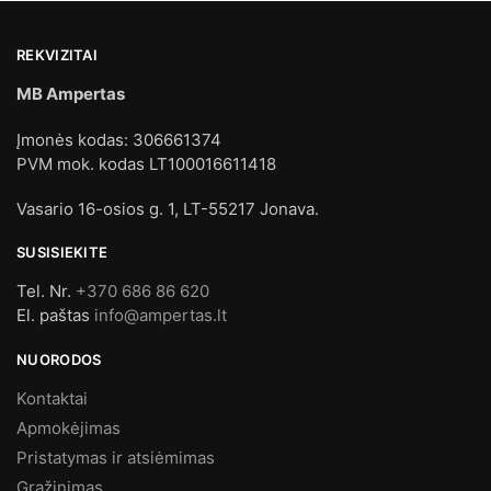
REKVIZITAI
MB Ampertas
Įmonės kodas: 306661374
PVM mok. kodas LT100016611418
Vasario 16-osios g. 1, LT-55217 Jonava.
SUSISIEKITE
Tel. Nr.
+370 686 86 620
El. paštas
info@ampertas.lt
NUORODOS
Kontaktai
Apmokėjimas
Pristatymas ir atsiėmimas
Grąžinimas