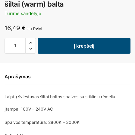
šiltai (warm) balta
Turime sandėlyje
16,49
€
su PVM
Į krepšelį
Aprašymas
Laiptų šviestuvas šiltai baltos spalvos su stikliniu rėmeliu.
Įtampa: 100V – 240V AC
Spalvos temperatūra: 2800K – 3000K