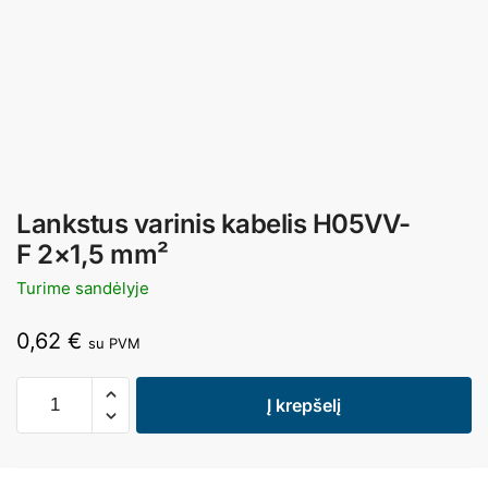
Lankstus varinis kabelis H05VV-
F 2×1,5 mm²
Turime sandėlyje
0,62
€
su PVM
Į krepšelį