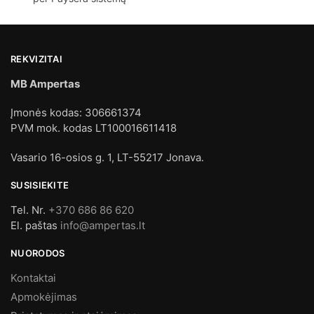
REKVIZITAI
MB Ampertas
Įmonės kodas: 306661374
PVM mok. kodas LT100016611418
Vasario 16-osios g. 1, LT-55217 Jonava.
SUSISIEKITE
Tel. Nr.
+370 686 86 620
El. paštas
info@ampertas.lt
NUORODOS
Kontaktai
Apmokėjimas