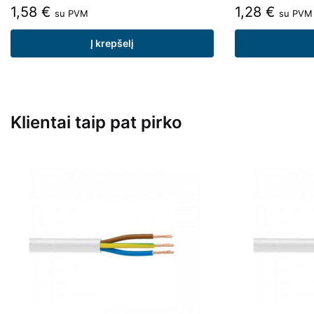
1,58
€
1,28
€
su PVM
su PVM
Į krepšelį
Klientai taip pat pirko