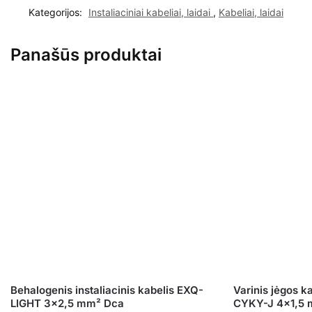
Kategorijos:
Instaliaciniai kabeliai, laidai
,
Kabeliai, laidai
Panašūs produktai
Behalogenis instaliacinis kabelis EXQ-
Varinis jėgos ka
LIGHT 3×2,5 mm² Dca
CYKY-J 4×1,5