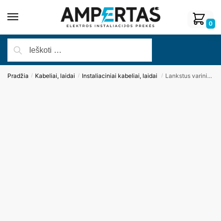
0
Pradžia
Kabeliai, laidai
Instaliaciniai kabeliai, laidai
Lankstus varinis kabelis H05VV-F 2×1,5 mm²
/
/
/