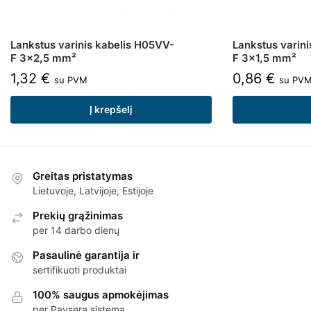
Lankstus varinis kabelis H05VV-
Lankstus varin
F 3×2,5 mm²
F 3×1,5 mm²
1,32
€
0,86
€
su PVM
su PV
Į krepšelį
Greitas pristatymas
Lietuvoje, Latvijoje, Estijoje
Prekių grąžinimas
per 14 darbo dienų
Pasaulinė garantija ir
sertifikuoti produktai
100% saugus apmokėjimas
per Paysera sistemą