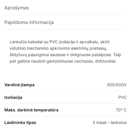
Aprašymas
Papildoma informacija
Lankstūs kabeliai su PVC izoliacija ir apvalkalu, skirti
vidutinio mechaninio apkrovimo elektrinių prietaisų,
šildytuvų pajungimui sausose ir drėgnuose patalpose. Taip
pat galima naudoti gamybiniuose cechuose, dirbtuvėse.
Vardinė įtampa
300/500V
Izoliacija
PVC
Maks. darbinė temperatūra
70° C
Laidininko tipas
5 klasė – lankstus