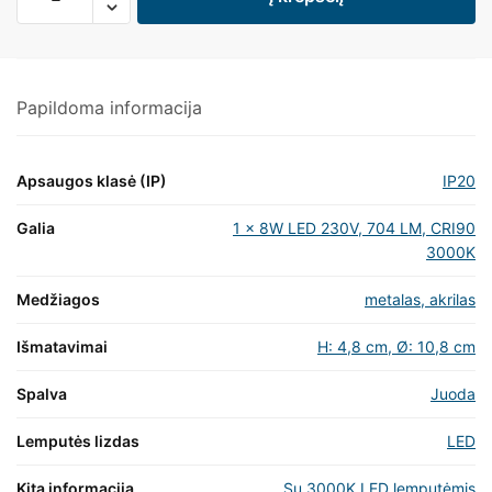
Papildoma informacija
Apsaugos klasė (IP)
IP20
Galia
1 x 8W LED 230V, 704 LM, CRI90
3000K
Medžiagos
metalas, akrilas
Išmatavimai
H: 4,8 cm, Ø: 10,8 cm
Spalva
Juoda
Lemputės lizdas
LED
Kita informacija
Su 3000K LED lemputėmis