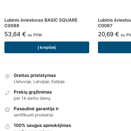
Lubinis šviestuvas BASIC SQUARE
Lubinis šviest
C0088
C0067
53,64
€
20,69
€
su PVM
su P
Į krepšelį
Greitas pristatymas
Lietuvoje, Latvijoje, Estijoje
Prekių grąžinimas
per 14 darbo dienų
Pasaulinė garantija ir
sertifikuoti produktai
100% saugus apmokėjimas