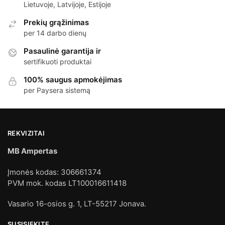
Lietuvoje, Latvijoje, Estijoje
Prekių grąžinimas
per 14 darbo dienų
Pasaulinė garantija ir
sertifikuoti produktai
100% saugus apmokėjimas
per Paysera sistemą
REKVIZITAI
MB Ampertas
Įmonės kodas: 306661374
PVM mok. kodas LT100016611418
Vasario 16-osios g. 1, LT-55217 Jonava.
SUSISIEKITE