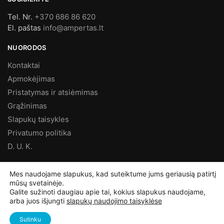
Tel. Nr.
+370 686 86 620
El. paštas
info@ampertas.lt
NUORODOS
Kontaktai
Apmokėjimas
Pristatymas ir atsiėmimas
Grąžinimas
Slapukų taisykles
Privatumo politika
D. U. K.
MES FACEBOOK’E
Mes naudojame slapukus, kad suteiktume jums geriausią patirtį
mūsų svetainėje.
Galite sužinoti daugiau apie tai, kokius slapukus naudojame,
arba juos išjungti
slapukų naudojimo taisyklėse
©
Ampertas.lt
2025, Visos teisės saugomos
Sutinku