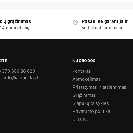
kių grąžinimas
Pasaulinė garantija ir
 14 darbo dienų
sertifikuoti produktai
KITE
NUORODOS
+370 686 86 620
Kontaktai
as
info@ampertas.lt
Apmokėjimas
Pristatymas ir atsiėmimas
Grąžinimas
Slapukų taisykles
Privatumo politika
D. U. K.