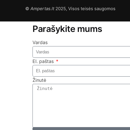
©
Ampertas.lt
2025, Visos teisės saugomos
Parašykite mums
Vardas
El. paštas
Žinutė