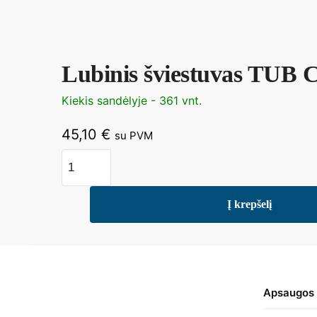
Lubinis šviestuvas TUB 
Kiekis sandėlyje - 361 vnt.
45,10
€
su PVM
Į krepšelį
Apsaugos 