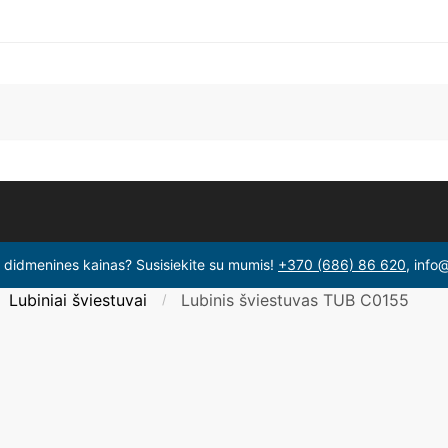
i didmenines kainas? Susisiekite su mumis!
+370 (686) 86 620
, info
Lubiniai šviestuvai
Lubinis šviestuvas TUB C0155
/