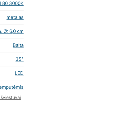
I 80 3000K
metalas
m, Ø: 6,0 cm
Balta
35°
LED
lemputėmis
 šviestuvai