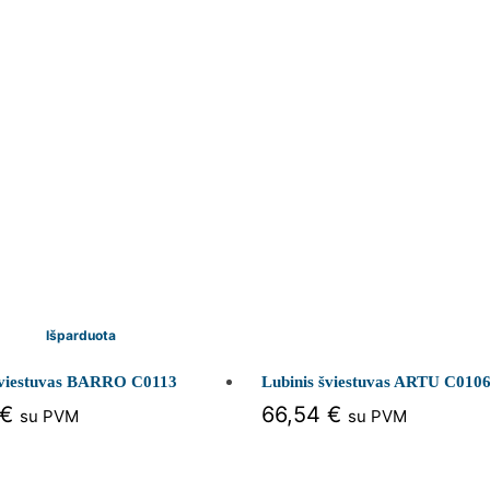
Išparduota
šviestuvas BARRO C0113
Lubinis šviestuvas ARTU C010
€
66,54
€
su PVM
su PVM