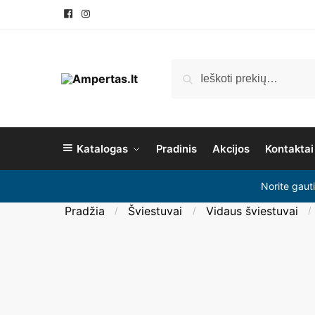
Ieškoti
Katalogas
Pradinis
Akcijos
Kontaktai
Norite gaut
Pradžia
Šviestuvai
Vidaus šviestuvai
/
/
/