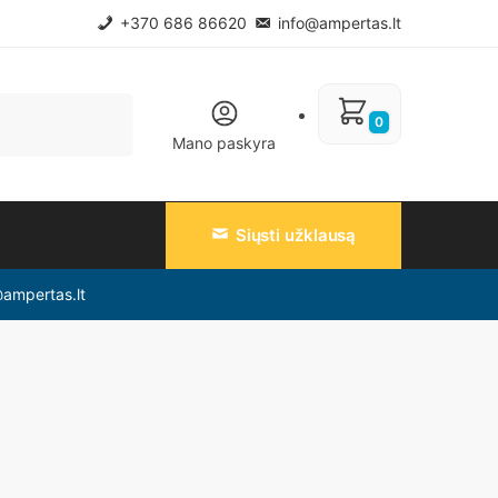
+370 686 86620
info@ampertas.lt
0
Mano paskyra
Siųsti užklausą
@ampertas.lt