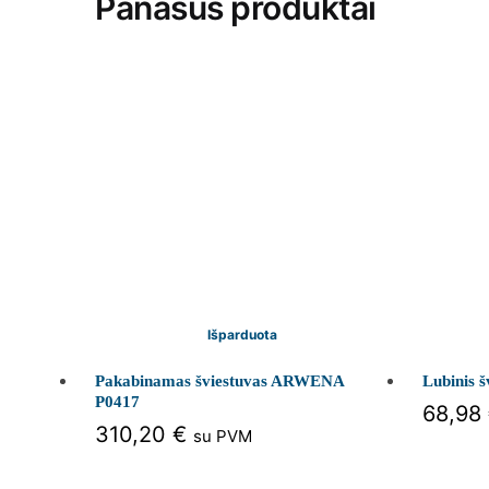
Panašūs produktai
Išparduota
Pakabinamas šviestuvas ARWENA
Lubinis 
P0417
68,98
310,20
€
su PVM