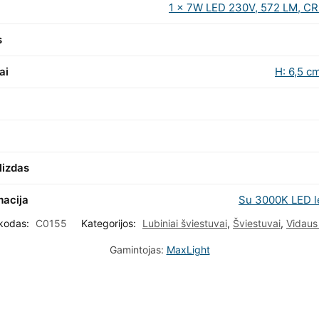
1 x 7W LED 230V, 572 LM, CR
s
ai
H: 6,5 c
lizdas
macija
Su 3000K LED 
 kodas:
C0155
Kategorijos:
Lubiniai šviestuvai
,
Šviestuvai
,
Vidaus
Gamintojas:
MaxLight