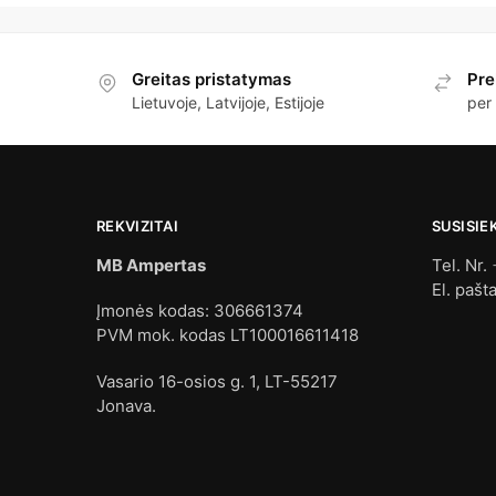
Greitas pristatymas
Pre
Lietuvoje, Latvijoje, Estijoje
per
REKVIZITAI
SUSISIE
MB Ampertas
Tel. Nr.
El. pašt
Įmonės kodas: 306661374
PVM mok. kodas LT100016611418
Vasario 16-osios g. 1, LT-55217
Jonava.