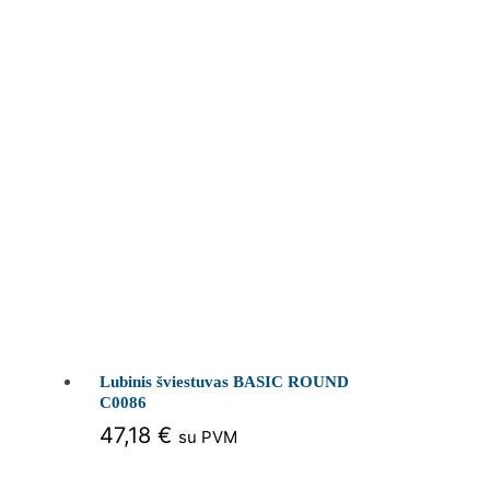
6
Lubinis šviestuvas BASIC ROUND
C0086
47,18
€
su PVM