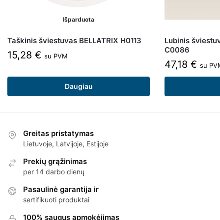
Išparduota
Taškinis šviestuvas BELLATRIX H0113
Lubinis šviest
C0086
15,28
€
su PVM
47,18
€
su PV
Daugiau
Greitas pristatymas
Lietuvoje, Latvijoje, Estijoje
Prekių grąžinimas
per 14 darbo dienų
Pasaulinė garantija ir
sertifikuoti produktai
100% saugus apmokėjimas