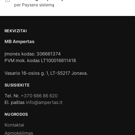
per Paysera sistemą
REKVIZITAI
MB Ampertas
Įmonės kodas: 306661374
PVM mok. kodas LT100016611418
Vasario 16-osios g. 1, LT-55217 Jonava.
SUSISIEKITE
Tel. Nr.
+370 686 86 620
El. paštas
info@ampertas.lt
NUORODOS
Kontaktai
Apmokėjimas