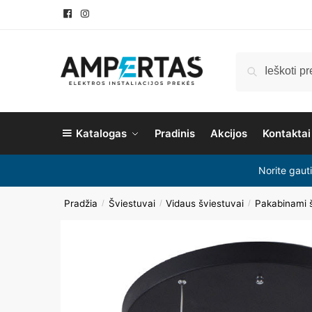
Ieškoti
Katalogas
Pradinis
Akcijos
Kontaktai
Norite gaut
Pradžia
Šviestuvai
Vidaus šviestuvai
Pakabinami š
/
/
/