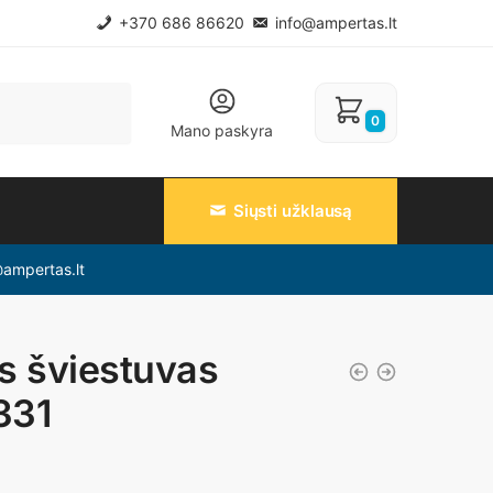
+370 686 86620
info@ampertas.lt
0
Mano paskyra
Siųsti užklausą
@ampertas.lt
 šviestuvas
331