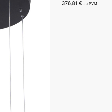
376,81
€
su PVM