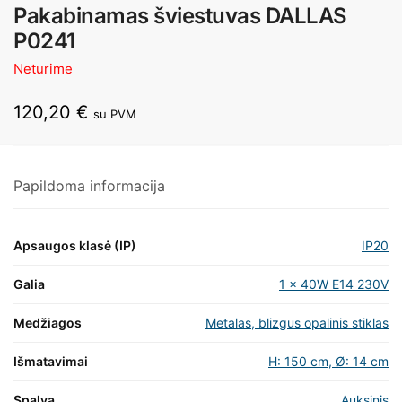
Pakabinamas šviestuvas DALLAS
P0241
Neturime
120,20
€
su PVM
Papildoma informacija
Apsaugos klasė (IP)
IP20
Galia
1 x 40W E14 230V
Medžiagos
Metalas, blizgus opalinis stiklas
Išmatavimai
H: 150 cm, Ø: 14 cm
Spalva
Auksinis