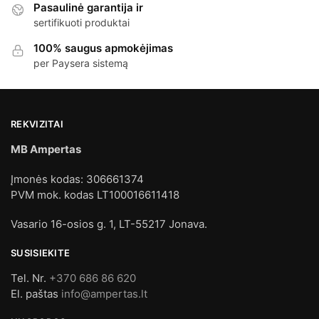
Pasaulinė garantija ir
sertifikuoti produktai
100% saugus apmokėjimas
per Paysera sistemą
REKVIZITAI
MB Ampertas
Įmonės kodas: 306661374
PVM mok. kodas LT100016611418
Vasario 16-osios g. 1, LT-55217 Jonava.
SUSISIEKITE
Tel. Nr.
+370 686 86 620
El. paštas
info@ampertas.lt