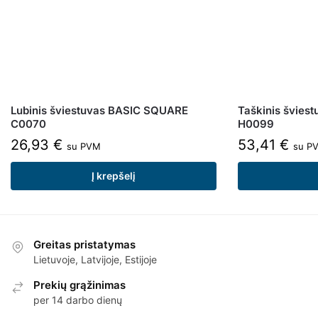
Lubinis šviestuvas BASIC SQUARE
Taškinis švies
C0070
H0099
26,93
€
53,41
€
su PVM
su P
Į krepšelį
Greitas pristatymas
Lietuvoje, Latvijoje, Estijoje
Prekių grąžinimas
per 14 darbo dienų