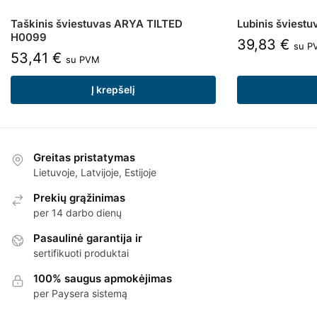
Taškinis šviestuvas ARYA TILTED
Lubinis švies
H0099
39,83
€
su P
53,41
€
su PVM
Į krepšelį
Greitas pristatymas
Lietuvoje, Latvijoje, Estijoje
Prekių grąžinimas
per 14 darbo dienų
Pasaulinė garantija ir
sertifikuoti produktai
100% saugus apmokėjimas
per Paysera sistemą