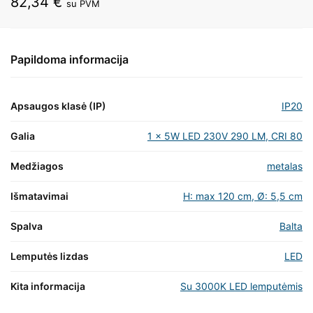
82,34
€
su PVM
Papildoma informacija
Apsaugos klasė (IP)
IP20
Galia
1 x 5W LED 230V 290 LM, CRI 80
Medžiagos
metalas
Išmatavimai
H: max 120 cm, Ø: 5,5 cm
Spalva
Balta
Lemputės lizdas
LED
Kita informacija
Su 3000K LED lemputėmis