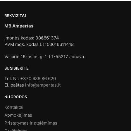
REKVIZITAI
MB Ampertas
Įmonės kodas: 306661374
PVM mok. kodas LT100016611418
Vasario 16-osios g. 1, LT-55217 Jonava.
SUSISIEKITE
Tel. Nr.
+370 686 86 620
El. paštas
info@ampertas.lt
NUORODOS
Kontaktai
Apmokėjimas
Pristatymas ir atsiėmimas
Grąžinimas