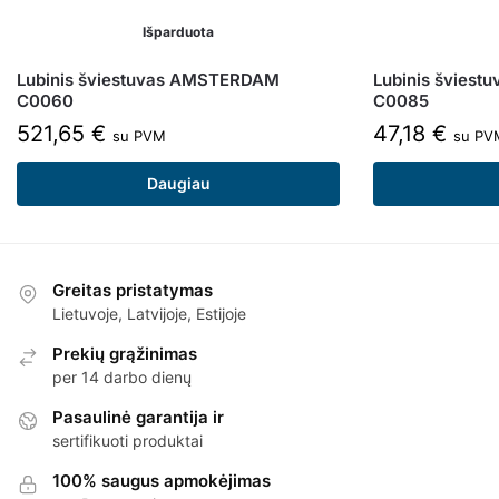
Išparduota
Lubinis šviestuvas AMSTERDAM
Lubinis šviest
C0060
C0085
521,65
€
47,18
€
su PVM
su PV
Daugiau
Greitas pristatymas
Lietuvoje, Latvijoje, Estijoje
Prekių grąžinimas
per 14 darbo dienų
Pasaulinė garantija ir
sertifikuoti produktai
100% saugus apmokėjimas