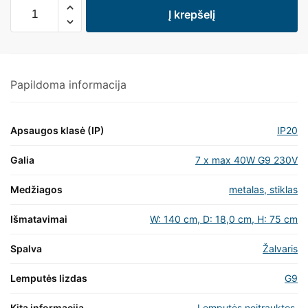
Į krepšelį
Papildoma informacija
Apsaugos klasė (IP)
IP20
Galia
7 x max 40W G9 230V
Medžiagos
metalas, stiklas
Išmatavimai
W: 140 cm, D: 18,0 cm, H: 75 cm
Spalva
Žalvaris
Lemputės lizdas
G9
Kita informacija
Lemputės neįtrauktos.