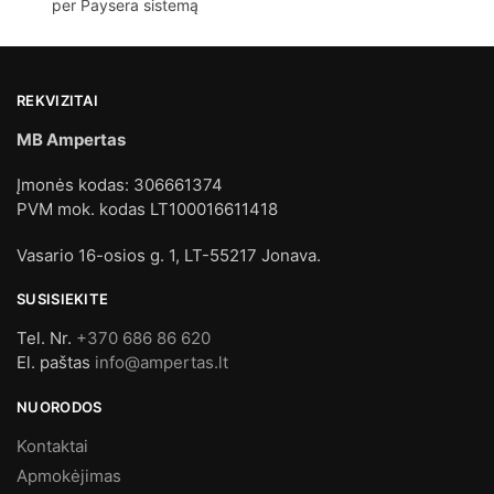
per Paysera sistemą
REKVIZITAI
MB Ampertas
Įmonės kodas: 306661374
PVM mok. kodas LT100016611418
Vasario 16-osios g. 1, LT-55217 Jonava.
SUSISIEKITE
Tel. Nr.
+370 686 86 620
El. paštas
info@ampertas.lt
NUORODOS
Kontaktai
Apmokėjimas