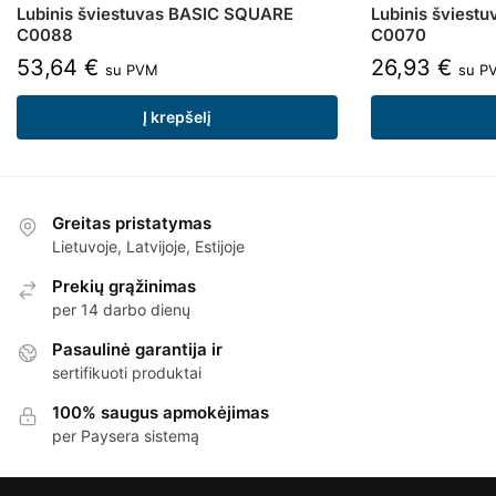
Lubinis šviestuvas BASIC SQUARE
Lubinis šviest
C0088
C0070
53,64
€
26,93
€
su PVM
su P
Į krepšelį
Greitas pristatymas
Lietuvoje, Latvijoje, Estijoje
Prekių grąžinimas
per 14 darbo dienų
Pasaulinė garantija ir
sertifikuoti produktai
100% saugus apmokėjimas
per Paysera sistemą