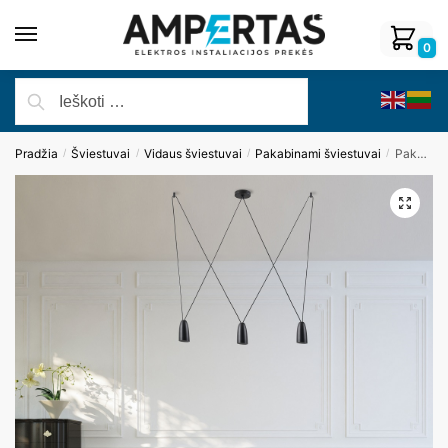
0
Pradžia
Šviestuvai
Vidaus šviestuvai
Pakabinami šviestuvai
Pakabinamas šviestuvas SISTEMA P0399
/
/
/
/