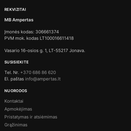
REKVIZITAI
MB Ampertas
Įmonės kodas: 306661374
PVM mok. kodas LT100016611418
Vasario 16-osios g. 1, LT-55217 Jonava.
SUSISIEKITE
Tel. Nr.
+370 686 86 620
El. paštas
info@ampertas.lt
NUORODOS
Kontaktai
Apmokėjimas
Pristatymas ir atsiėmimas
Grąžinimas