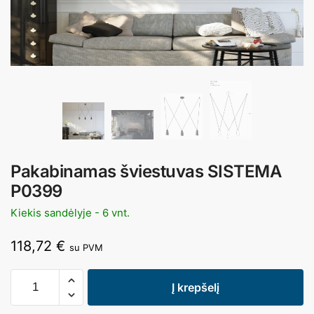
Pakabinamas šviestuvas SISTEMA
P0399
Kiekis sandėlyje - 6 vnt.
118,72
€
su PVM
Į krepšelį